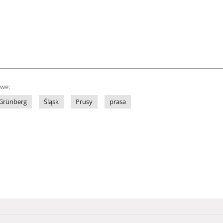
owe:
Grünberg
Śląsk
Prusy
prasa