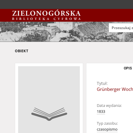
OBIEKT
OPIS
Tytuł:
Grünberger Woche
Data wydania:
1833
Typ zasobu:
czasopismo