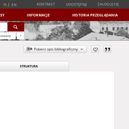
KONTRAST
ZALOGUJ SIĘ
UDOSTĘPNIJ
PL
EN
SY
INFORMACJE
HISTORIA PRZEGLĄDANIA
nsowane
?
Pobierz opis bibliograficzny
STRUKTURA