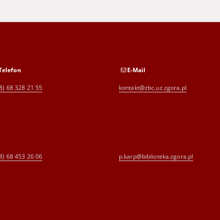
Telefon
E-Mail
8) 68 328 21 55
kontakt@zbc.uz.zgora.pl
8) 68 453 26 06
p.karp@biblioteka.zgora.pl