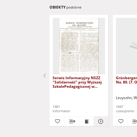
OBIEKTY
podobne
Serwis Informacyjny NSZZ
Grünberger
"Solidarność" przy Wyższej
No. 80. (7.
SzkolePedagogicznej w
Zielone Górze, nr 1 (18 marca
1981)
Levysohn, W
1981
1847
informator
czasopismo