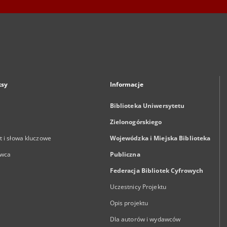
ksy
Informacje
Biblioteka Uniwersytetu
Zielonogórskiego
 i słowa kluczowe
Wojewódzka i Miejska Biblioteka
wca
Publiczna
Federacja Bibliotek Cyfrowych
Uczestnicy Projektu
Opis projektu
Dla autorów i wydawców