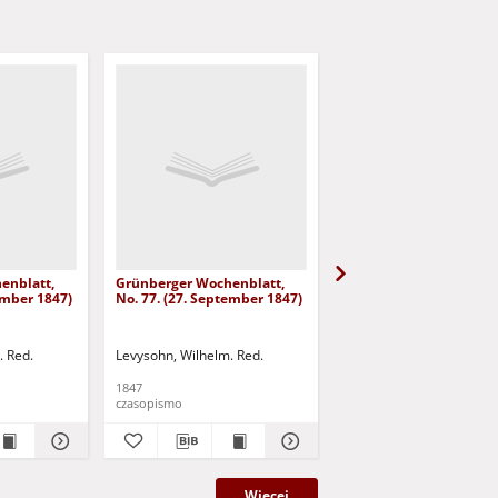
enblatt,
Grünberger Wochenblatt,
Grünberger Wochenbla
ember 1847)
No. 77. (27. September 1847)
No. 76. (23. September
. Red.
Levysohn, Wilhelm. Red.
Levysohn, Wilhelm. Red.
1847
1847
czasopismo
czasopismo
Więcej