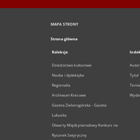
MAPA STRONY
Strona główna
Kolekcje
Inde
Dziedzictwo kulturowe
Autor
Nauka i dydaktyka
Tytuł
Regionalia
Temat
Archiwum Kresowe
Wyda
Gazeta Zielonogórska - Gazeta
Lubuska
Otwarty Międzynarodowy Konkurs na
Rysunek Satyryczny