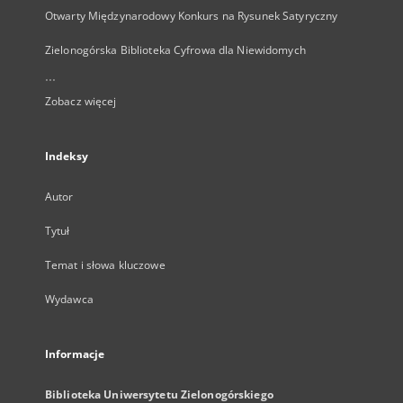
Otwarty Międzynarodowy Konkurs na Rysunek Satyryczny
Zielonogórska Biblioteka Cyfrowa dla Niewidomych
...
Zobacz więcej
Indeksy
Autor
Tytuł
Temat i słowa kluczowe
Wydawca
Informacje
Biblioteka Uniwersytetu Zielonogórskiego