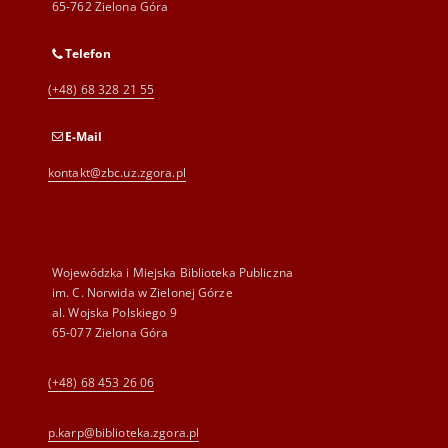
65-762 Zielona Góra
Telefon
(+48) 68 328 21 55
E-Mail
kontakt@zbc.uz.zgora.pl
Wojewódzka i Miejska Biblioteka Publiczna
im. C. Norwida w Zielonej Górze
al. Wojska Polskiego 9
65-077 Zielona Góra
(+48) 68 453 26 06
p.karp@biblioteka.zgora.pl