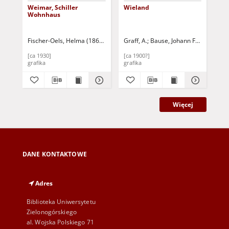
Weimar, Schiller
Wieland
Fri
Wohnhaus
Fischer-Oels, Helma (1860-1930)
Graff, A.
Bause, Johann Friedrich (1
[ca 1930]
[ca 1900?]
[ca
grafika
grafika
gra
Więcej
DANE KONTAKTOWE
Adres
Biblioteka Uniwersytetu
Zielonogórskiego
al. Wojska Polskiego 71