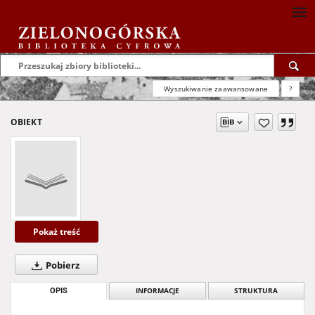
Wyszukiwanie zaawansowane
?
OBIEKT
Pokaż treść
Pobierz
OPIS
INFORMACJE
STRUKTURA