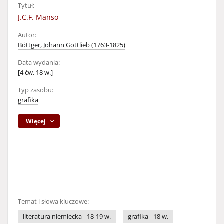
Tytuł:
J.C.F. Manso
Autor:
Böttger, Johann Gottlieb (1763-1825)
Data wydania:
[4 ćw. 18 w.]
Typ zasobu:
grafika
Więcej
Temat i słowa kluczowe:
literatura niemiecka - 18-19 w.
grafika - 18 w.