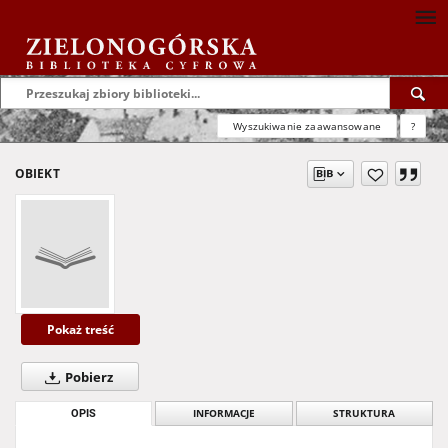
Wyszukiwanie zaawansowane
?
OBIEKT
Pokaż treść
Pobierz
OPIS
INFORMACJE
STRUKTURA