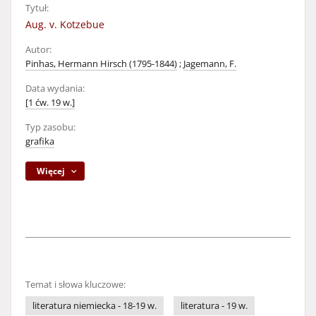
Tytuł:
Aug. v. Kotzebue
Autor:
Pinhas, Hermann Hirsch (1795-1844)
;
Jagemann, F.
Data wydania:
[1 ćw. 19 w.]
Typ zasobu:
grafika
Więcej
Temat i słowa kluczowe:
literatura niemiecka - 18-19 w.
literatura - 19 w.