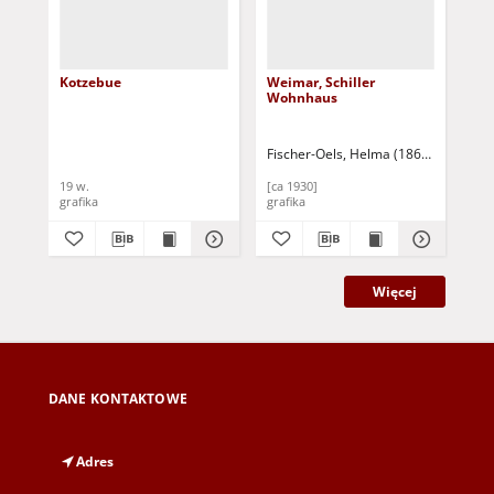
Kotzebue
Weimar, Schiller
J.C
Wohnhaus
Fischer-Oels, Helma (1860-1930)
Böt
19 w.
[ca 1930]
[4 
grafika
grafika
gra
Więcej
DANE KONTAKTOWE
Adres