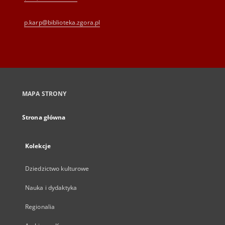
p.karp@biblioteka.zgora.pl
MAPA STRONY
Strona główna
Kolekcje
Dziedzictwo kulturowe
Nauka i dydaktyka
Regionalia