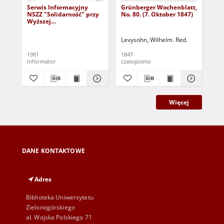
Serwis Informacyjny
Grünberger Wochenblatt,
Gr
NSZZ "Solidarność" przy
No. 80. (7. Oktober 1847)
No.
Wyższej
SzkolePedagogicznej w
Zielone Górze, nr 1 (18
Levysohn, Wilhelm. Red.
Lev
marca 1981)
1981
1847
184
informator
czasopismo
cza
Więcej
DANE KONTAKTOWE
Adres
Biblioteka Uniwersytetu
Zielonogórskiego
al. Wojska Polskiego 71