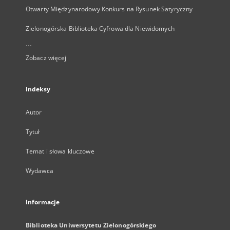
Otwarty Międzynarodowy Konkurs na Rysunek Satyryczny
Zielonogórska Biblioteka Cyfrowa dla Niewidomych
...
Zobacz więcej
Indeksy
Autor
Tytuł
Temat i słowa kluczowe
Wydawca
Informacje
Biblioteka Uniwersytetu Zielonogórskiego