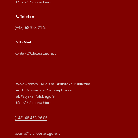
65-762 Zielona Góra
Telefon
(+48) 68 328 21 55
E-Mail
kontakt@zbc.uz.zgora.pl
Wojewódzka i Miejska Biblioteka Publiczna
im. C. Norwida w Zielonej Górze
al. Wojska Polskiego 9
65-077 Zielona Góra
(+48) 68 453 26 06
p.karp@biblioteka.zgora.pl