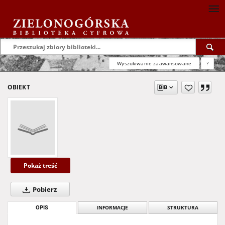
Wyszukiwanie zaawansowane
?
OBIEKT
Pokaż treść
Pobierz
OPIS
INFORMACJE
STRUKTURA