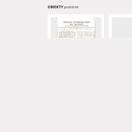
OBIEKTY
podobne
Serwis Informacyjny NSZZ
Grünberger
"Solidarność" przy Wyższej
No. 80. (7.
SzkolePedagogicznej w
Zielone Górze, nr 1 (18 marca
1981)
Levysohn, W
1981
1847
informator
czasopismo