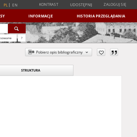
KONTRAST
ZALOGUJ SIĘ
UDOSTĘPNIJ
PL
EN
SY
INFORMACJE
HISTORIA PRZEGLĄDANIA
nsowane
?
Pobierz opis bibliograficzny
STRUKTURA