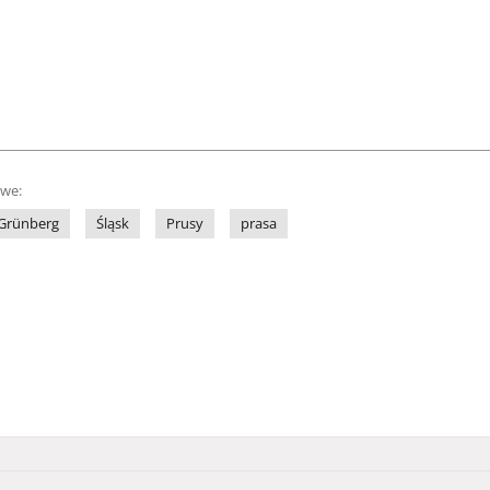
owe:
Grünberg
Śląsk
Prusy
prasa