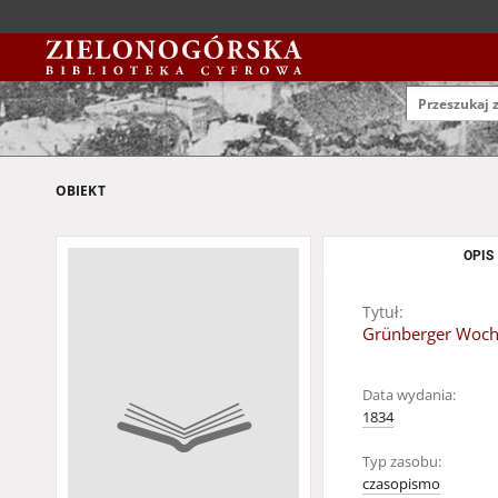
OBIEKT
OPIS
Tytuł:
Grünberger Woche
Data wydania:
1834
Typ zasobu:
czasopismo