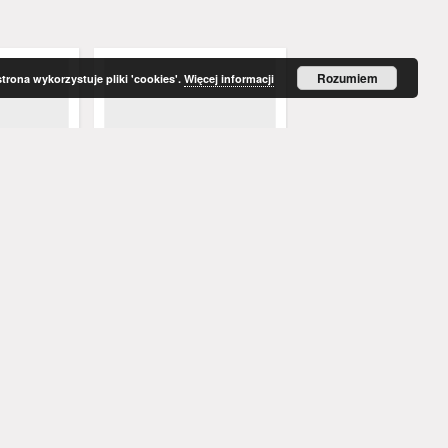
Rozumiem
strona wykorzystuje pliki 'cookies'.
Więcej informacji
enblatt,
Grünberger Wochenblatt,
Grünberger Wochenbla
ember 1847)
No. 77. (27. September 1847)
No. 76. (23. September
. Red.
Levysohn, Wilhelm. Red.
Levysohn, Wilhelm. Red.
1847
1847
czasopismo
czasopismo
Więcej