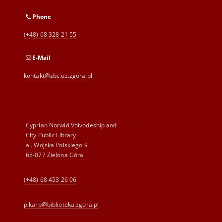
Phone
(+48) 68 328 21 55
E-Mail
kontakt@zbc.uz.zgora.pl
Cyprian Norwid Voivodeship and
City Public Library
al. Wojska Polskiego 9
65-077 Zielona Góra
(+48) 68 453 26 06
p.karp@biblioteka.zgora.pl