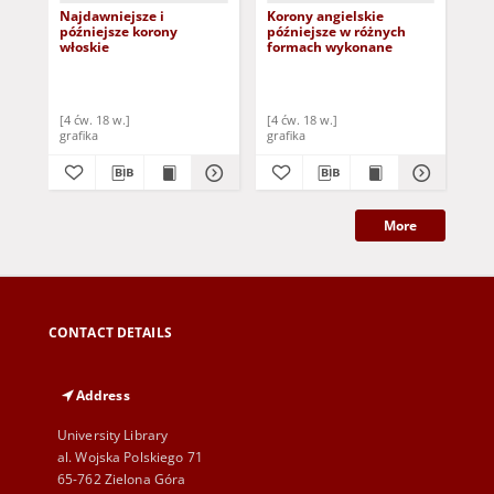
Najdawniejsze i
Korony angielskie
[Ko
późniejsze korony
późniejsze w różnych
Nie
włoskie
formach wykonane
duń
pru
węg
sar
hi
[4 ćw. 18 w.]
[4 ćw. 18 w.]
[4 
Szw
grafika
grafika
gra
Ser
More
CONTACT DETAILS
Address
University Library
al. Wojska Polskiego 71
65-762 Zielona Góra