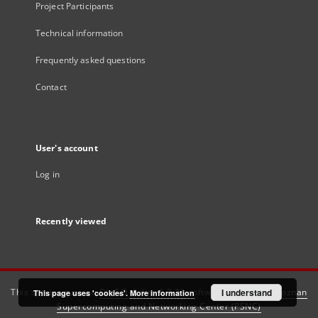
Project Participants
Technical information
Frequently asked questions
Contact
User's account
Log in
Recently viewed
This service runs on
DInGO dLibra 6.3.21
software created by
I understand
Poznan
This page uses 'cookies'.
More information
Supercomputing and Networking Center (PSNC)