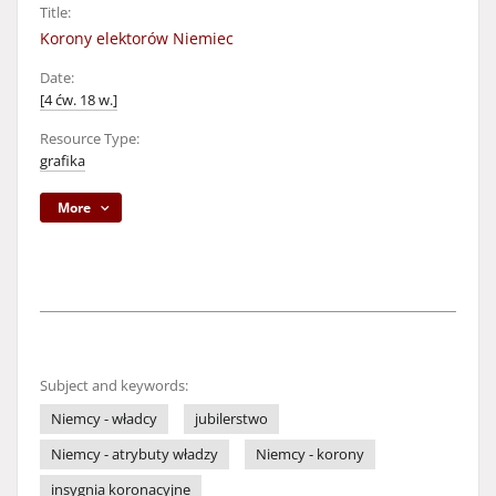
Title:
Korony elektorów Niemiec
Date:
[4 ćw. 18 w.]
Resource Type:
grafika
More
Subject and keywords:
Niemcy - władcy
jubilerstwo
Niemcy - atrybuty władzy
Niemcy - korony
insygnia koronacyjne