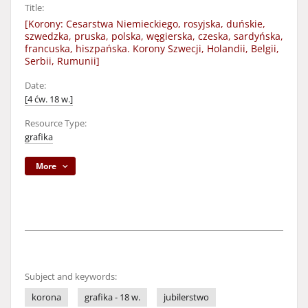
Title:
[Korony: Cesarstwa Niemieckiego, rosyjska, duńskie,
szwedzka, pruska, polska, węgierska, czeska, sardyńska,
francuska, hiszpańska. Korony Szwecji, Holandii, Belgii,
Serbii, Rumunii]
Date:
[4 ćw. 18 w.]
Resource Type:
grafika
More
Subject and keywords:
korona
grafika - 18 w.
jubilerstwo