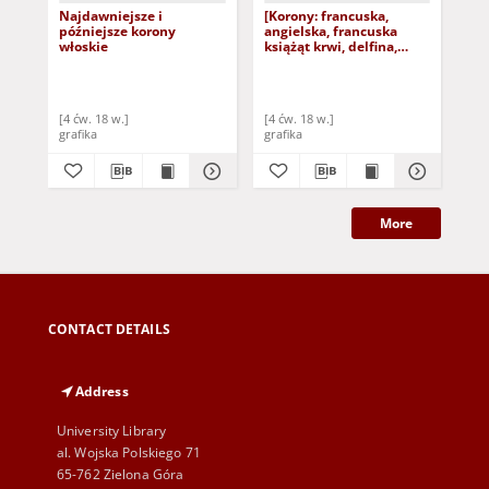
Najdawniejsze i
[Korony: francuska,
Kor
późniejsze korony
angielska, francuska
póź
włoskie
książąt krwi, delfina,
fo
florencka oraz oznaki
książęce we Francji i we
Włoszech]
[4 ćw. 18 w.]
[4 ćw. 18 w.]
[4 
grafika
grafika
gra
More
CONTACT DETAILS
Address
University Library
al. Wojska Polskiego 71
65-762 Zielona Góra