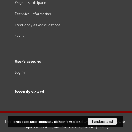
Project Participants
Technical information
Frequently asked questions
Contact
User's account
Log in
Recently viewed
This service runs on
DInGO dLibra 6.3.21
software created by
I understand
Poznan
This page uses 'cookies'.
More information
Supercomputing and Networking Center (PSNC)