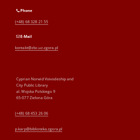
Phone
(+48) 68 328 21 55
E-Mail
kontakt@zbc.uz.zgora.pl
Cyprian Norwid Voivodeship and
City Public Library
al. Wojska Polskiego 9
65-077 Zielona Góra
(+48) 68 453 26 06
p.karp@biblioteka.zgora.pl