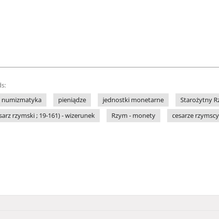
s:
numizmatyka
pieniądze
jednostki monetarne
Starożytny R
arz rzymski ; 19-161) - wizerunek
Rzym - monety
cesarze rzymscy