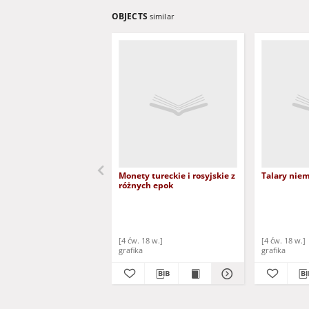
OBJECTS
similar
Monety tureckie i rosyjskie z
Talary niem
różnych epok
[4 ćw. 18 w.]
[4 ćw. 18 w.]
grafika
grafika