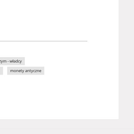
zym - władcy
monety antyczne