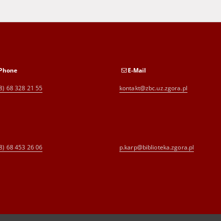
Phone
E-Mail
8) 68 328 21 55
kontakt@zbc.uz.zgora.pl
8) 68 453 26 06
p.karp@biblioteka.zgora.pl