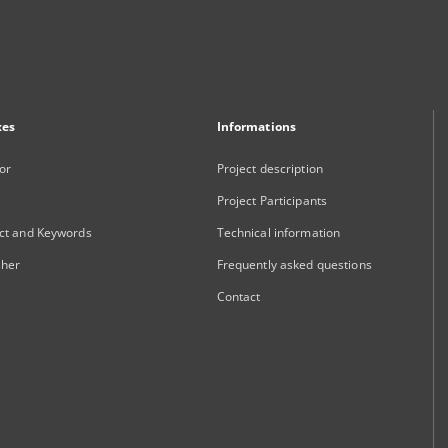
xes
Informations
or
Project description
Project Participants
ct and Keywords
Technical information
sher
Frequently asked questions
Contact