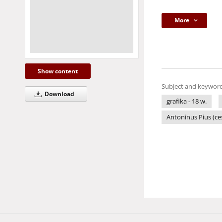
More
Show content
Subject and keyword
Download
grafika - 18 w.
Antoninus Pius (ces