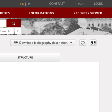
CONTRAST
LOGIN
SHARE
EN
PL
NDEXES
INFORMATIONS
RECENTLY VIEWED
 search
?
Download bibliography description
STRUCTURE