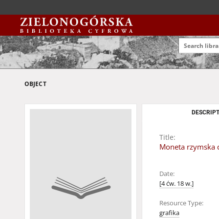
OBJECT
DESCRIPT
Title:
Moneta rzymska c
Date:
[4 ćw. 18 w.]
Resource Type:
grafika