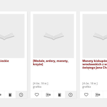
ieckie
[Medale, ordery, monety,
Monety biskupó
krzyże]
wrocławskich z 
świętego Jana Chr
[4 ćw. 18 w.]
[4 ćw. 18 w.]
grafika
grafika