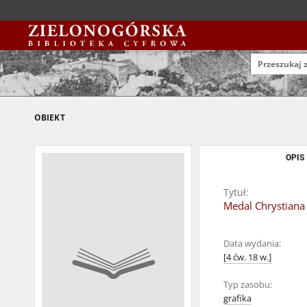
OBIEKT
OPIS
Tytuł:
Medal Chrystiana V
Data wydania:
[4 ćw. 18 w.]
Typ zasobu:
grafika