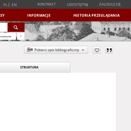
KONTRAST
ZALOGUJ SIĘ
UDOSTĘPNIJ
PL
EN
SY
INFORMACJE
HISTORIA PRZEGLĄDANIA
nsowane
?
Pobierz opis bibliograficzny
STRUKTURA