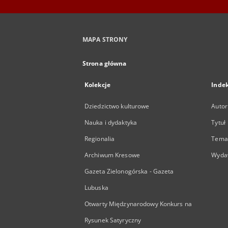
MAPA STRONY
Strona główna
Kolekcje
Inde
Dziedzictwo kulturowe
Autor
Nauka i dydaktyka
Tytuł
Regionalia
Temat
Archiwum Kresowe
Wyda
Gazeta Zielonogórska - Gazeta
Lubuska
Otwarty Międzynarodowy Konkurs na
Rysunek Satyryczny