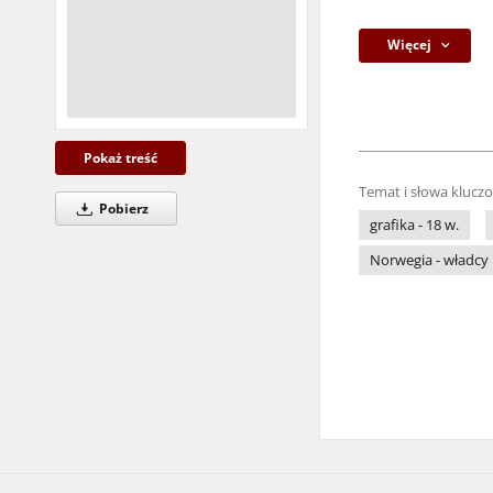
Więcej
Pokaż treść
Temat i słowa klucz
Pobierz
grafika - 18 w.
Norwegia - władcy