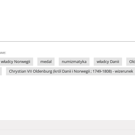
owe:
władcy Norwegii
medal
numizmatyka
władcy Danii
Ol
Chrystian VII Oldenburg (król Danii i Norwegii ; 1749-1808) - wizerunek