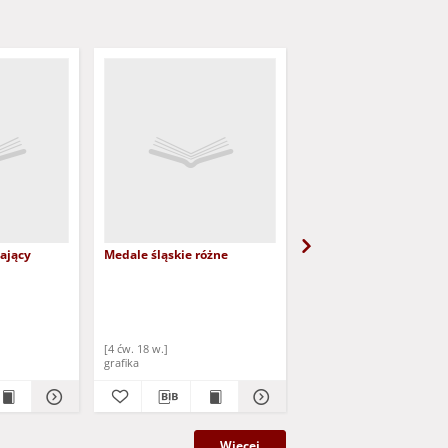
ający
Medale śląskie różne
Medale papieża Grzego
XIII z roku 1582 na po
kalendarza oraz na pok
Karłowicach w 1700 ro
Halle
[4 ćw. 18 w.]
[4 ćw. 18 w.]
grafika
grafika
Więcej