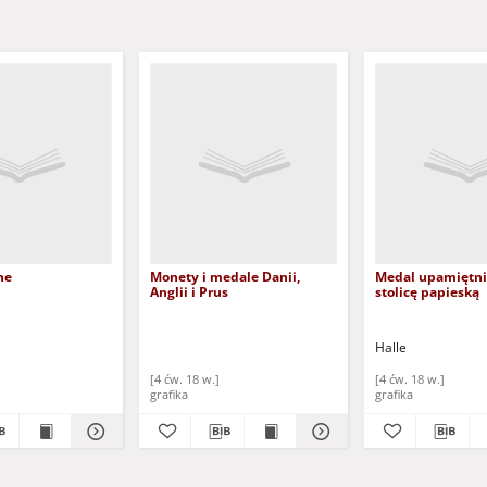
ne
Monety i medale Danii,
Medal upamiętni
Anglii i Prus
stolicę papieską
Halle
[4 ćw. 18 w.]
[4 ćw. 18 w.]
grafika
grafika