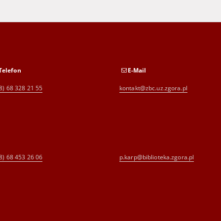
Telefon
E-Mail
8) 68 328 21 55
kontakt@zbc.uz.zgora.pl
8) 68 453 26 06
p.karp@biblioteka.zgora.pl