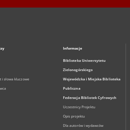
ksy
Informacje
Biblioteka Uniwersytetu
Zielonogórskiego
 i słowa kluczowe
Wojewódzka i Miejska Biblioteka
wca
Publiczna
Federacja Bibliotek Cyfrowych
Uczestnicy Projektu
Opis projektu
Dla autorów i wydawców