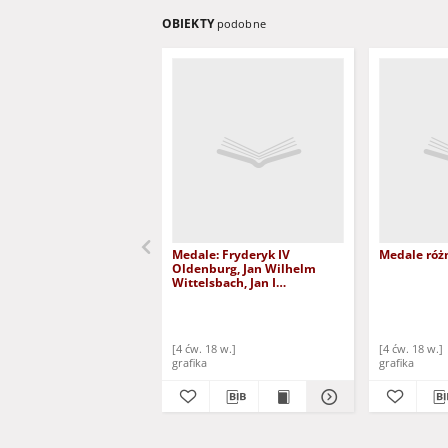
OBIEKTY
podobne
Medale: Fryderyk IV
Medale róż
Oldenburg, Jan Wilhelm
Wittelsbach, Jan I
Hanowerski, Maksymilian I
Bawarski
[4 ćw. 18 w.]
[4 ćw. 18 w.]
grafika
grafika