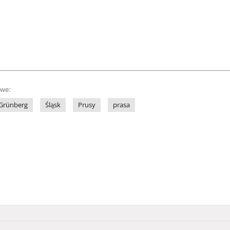
owe:
Grünberg
Śląsk
Prusy
prasa