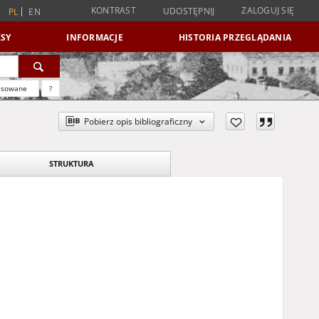
KONTRAST
ZALOGUJ SIĘ
UDOSTĘPNIJ
PL
EN
SY
INFORMACJE
HISTORIA PRZEGLĄDANIA
nsowane
?
Pobierz opis bibliograficzny
STRUKTURA