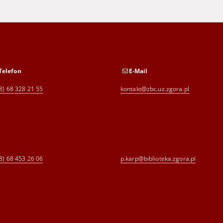
Telefon
E-Mail
8) 68 328 21 55
kontakt@zbc.uz.zgora.pl
8) 68 453 26 06
p.karp@biblioteka.zgora.pl