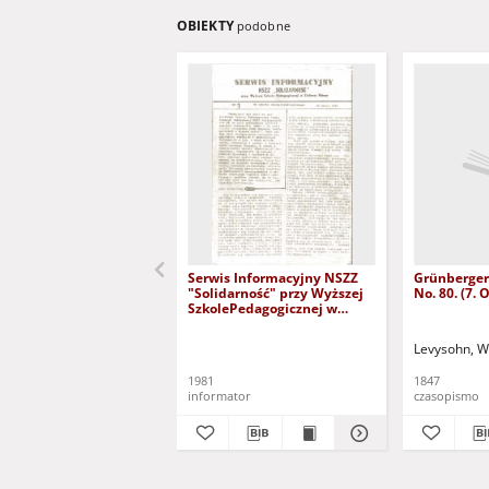
OBIEKTY
podobne
Serwis Informacyjny NSZZ
Grünberger
"Solidarność" przy Wyższej
No. 80. (7.
SzkolePedagogicznej w
Zielone Górze, nr 1 (18 marca
1981)
Levysohn, W
1981
1847
informator
czasopismo