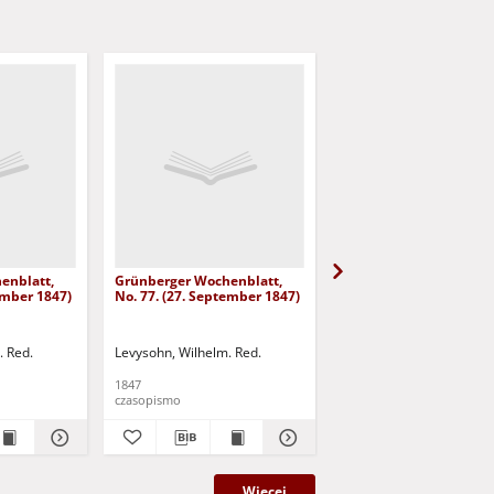
enblatt,
Grünberger Wochenblatt,
Grünberger Wochenbla
ember 1847)
No. 77. (27. September 1847)
No. 76. (23. September
. Red.
Levysohn, Wilhelm. Red.
Levysohn, Wilhelm. Red.
1847
1847
czasopismo
czasopismo
Więcej