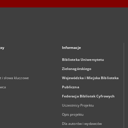
ksy
Informacje
Biblioteka Uniwersytetu
Zielonogórskiego
 i słowa kluczowe
Wojewódzka i Miejska Biblioteka
wca
Publiczna
Federacja Bibliotek Cyfrowych
Uczestnicy Projektu
Opis projektu
Dla autorów i wydawców