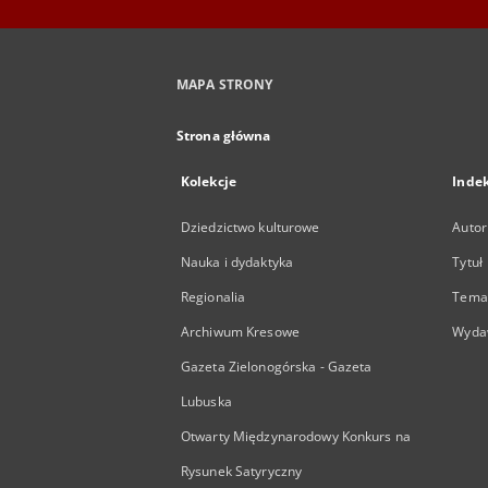
MAPA STRONY
Strona główna
Kolekcje
Inde
Dziedzictwo kulturowe
Autor
Nauka i dydaktyka
Tytuł
Regionalia
Temat
Archiwum Kresowe
Wyda
Gazeta Zielonogórska - Gazeta
Lubuska
Otwarty Międzynarodowy Konkurs na
Rysunek Satyryczny