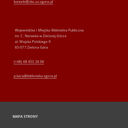
kontakt@zbc.uz.zgora.pl
Wojewódzka i Miejska Biblioteka Publiczna
im. C. Norwida w Zielonej Górze
al. Wojska Polskiego 9
65-077 Zielona Góra
(+48) 68 453 26 06
p.karp@biblioteka.zgora.pl
MAPA STRONY