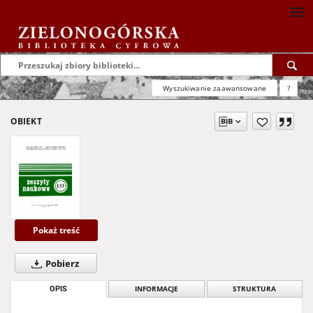
Wyszukiwanie zaawansowane
?
OBIEKT
Pokaż treść
Pobierz
OPIS
INFORMACJE
STRUKTURA