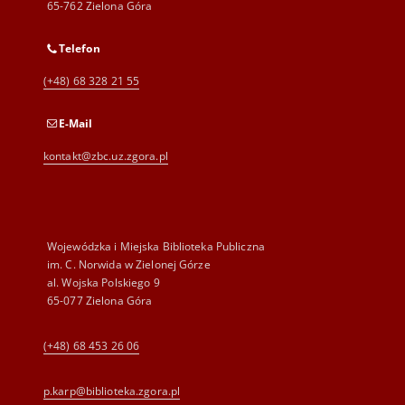
65-762 Zielona Góra
Telefon
(+48) 68 328 21 55
E-Mail
kontakt@zbc.uz.zgora.pl
Wojewódzka i Miejska Biblioteka Publiczna
im. C. Norwida w Zielonej Górze
al. Wojska Polskiego 9
65-077 Zielona Góra
(+48) 68 453 26 06
p.karp@biblioteka.zgora.pl