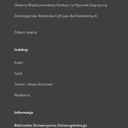
Otwarty Międzynarodowy Konkurs na Rysunek Satyryczny
Zielonogórska Biblioteka Cyfrowa dla Niewidomych
...
Zobacz więcej
Indeksy
Autor
Tytuł
Temat i słowa kluczowe
Wydawca
Informacje
Biblioteka Uniwersytetu Zielonogórskiego