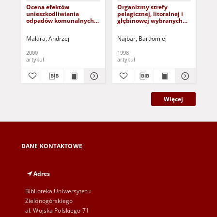
Ocena efektów
Organizmy strefy
Ze
unieszkodliwiania
pelagicznej, litoralnej i
Un
odpadów komunalnych
głębinowej wybranych
Zie
w katowicklej
zbiorników
Inż
kompostowni
powyrobiskowych w
Tom
Malara, Andrzej
Najbar, Bartłomiej
Gre
Łuku Mużakowskim
2000
1998
201
artykuł
artykuł
art
Więcej
DANE KONTAKTOWE
Adres
Biblioteka Uniwersytetu
Zielonogórskiego
al. Wojska Polskiego 71