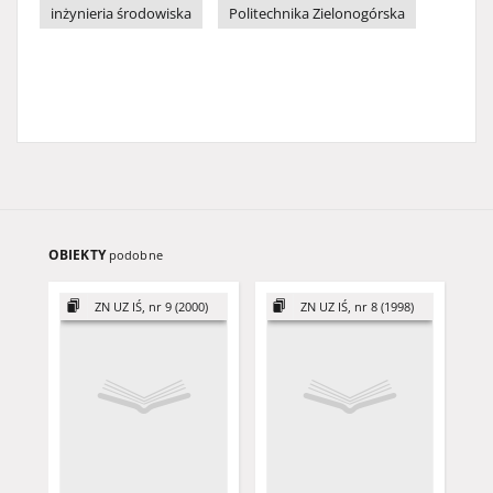
inżynieria środowiska
Politechnika Zielonogórska
OBIEKTY
podobne
ZN UZ IŚ, nr 9 (2000)
ZN UZ IŚ, nr 8 (1998)