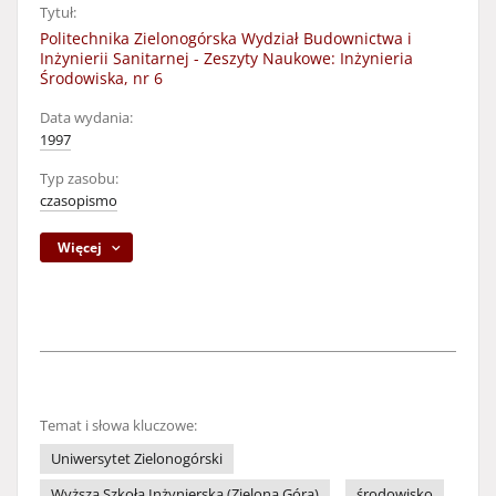
Tytuł:
Politechnika Zielonogórska Wydział Budownictwa i
Inżynierii Sanitarnej - Zeszyty Naukowe: Inżynieria
Środowiska, nr 6
Data wydania:
1997
Typ zasobu:
czasopismo
Więcej
Temat i słowa kluczowe:
Uniwersytet Zielonogórski
Wyższa Szkoła Inżynierska (Zielona Góra)
środowisko