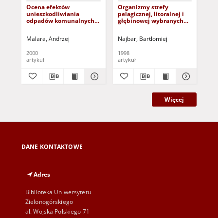
Ocena efektów
Organizmy strefy
Ze
unieszkodliwiania
pelagicznej, litoralnej i
Un
odpadów komunalnych
głębinowej wybranych
Zie
w katowicklej
zbiorników
Inż
kompostowni
powyrobiskowych w
Tom
Malara, Andrzej
Najbar, Bartłomiej
Gre
Łuku Mużakowskim
2000
1998
201
artykuł
artykuł
art
Więcej
DANE KONTAKTOWE
Adres
Biblioteka Uniwersytetu
Zielonogórskiego
al. Wojska Polskiego 71