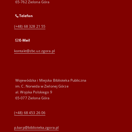
65-762 Zielona Góra
Telefon
(+48) 68 328 21 55
E-Mail
kontakt@zbc.uz.zgora.pl
Wojewódzka i Miejska Biblioteka Publiczna
im. C. Norwida w Zielonej Górze
al. Wojska Polskiego 9
65-077 Zielona Góra
(+48) 68 453 26 06
p.karp@biblioteka.zgora.pl