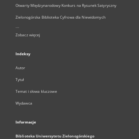
Otwarty Międzynarodowy Konkurs na Rysunek Satyryczny
Zielonogórska Biblioteka Cyfrowa dla Niewidomych
...
Zobacz więcej
Indeksy
Autor
Tytuł
Temat i słowa kluczowe
Wydawca
Informacje
Biblioteka Uniwersytetu Zielonogórskiego