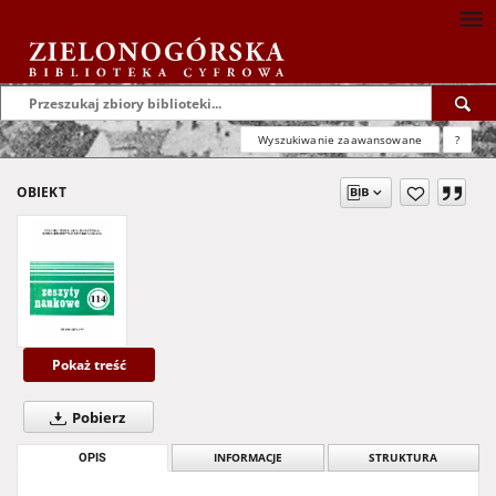
Wyszukiwanie zaawansowane
?
OBIEKT
Pokaż treść
Pobierz
OPIS
INFORMACJE
STRUKTURA