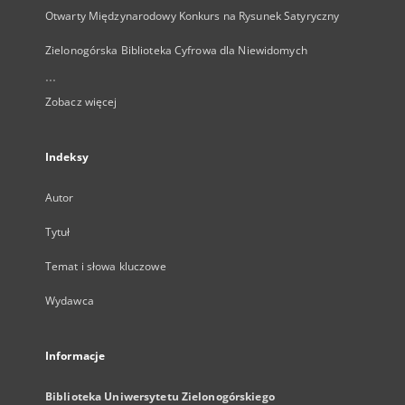
Otwarty Międzynarodowy Konkurs na Rysunek Satyryczny
Zielonogórska Biblioteka Cyfrowa dla Niewidomych
...
Zobacz więcej
Indeksy
Autor
Tytuł
Temat i słowa kluczowe
Wydawca
Informacje
Biblioteka Uniwersytetu Zielonogórskiego