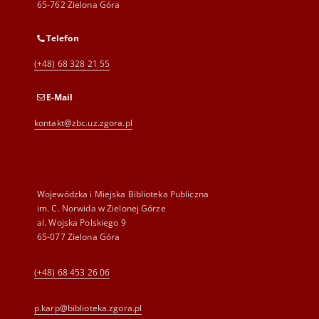
65-762 Zielona Góra
Telefon
(+48) 68 328 21 55
E-Mail
kontakt@zbc.uz.zgora.pl
Wojewódzka i Miejska Biblioteka Publiczna
im. C. Norwida w Zielonej Górze
al. Wojska Polskiego 9
65-077 Zielona Góra
(+48) 68 453 26 06
p.karp@biblioteka.zgora.pl