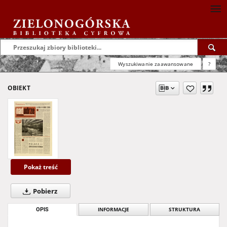
Wyszukiwanie zaawansowane
?
OBIEKT
Pokaż treść
Pobierz
OPIS
INFORMACJE
STRUKTURA