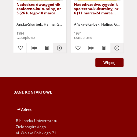
Nadodrze: dwutygodnik
Nadodrze: dwutygodnik
Na
społeczno-kulturalny, nr
społeczno-kulturalny, nr
spo
5 (26 lutego-10 marca
6 (11 marca-24 marca
3 (
1984)
1984)
19
Ańska-Skarbek, Halina
Grabowska, Lucyna
Ańska-Skarbek, Halina
Grochomalski, Piotr
Grabowska, 
Herma
Ańs
1984
1984
198
czasopismo
czasopismo
cza
Więcej
DANE KONTAKTOWE
Adres
Biblioteka Uniwersytetu
Zielonogórskiego
al. Wojska Polskiego 71