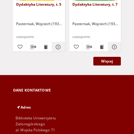
Dydaktyka Literatury, t. 5
Dydaktyka Literatury, t. 7
Dyd
Pasterniak, Wojciech (1935-2018 ) - red.
Pasterniak, Wojciech (1935-2018 ) - r
Pas
czasopismo
czasopismo
cza
Więcej
DANE KONTAKTOWE
Adres
Biblioteka Uniwersytetu
Zielonogórskiego
al. Wojska Polskiego 71