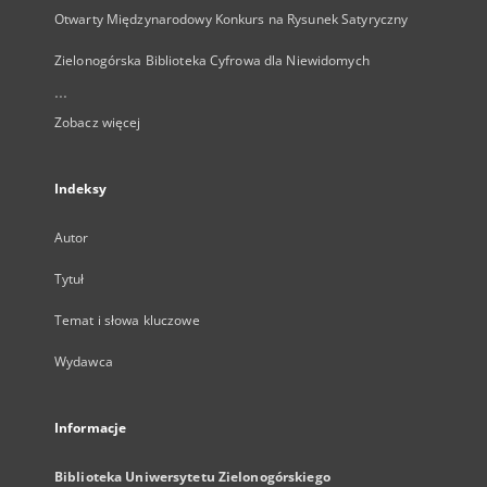
Otwarty Międzynarodowy Konkurs na Rysunek Satyryczny
Zielonogórska Biblioteka Cyfrowa dla Niewidomych
...
Zobacz więcej
Indeksy
Autor
Tytuł
Temat i słowa kluczowe
Wydawca
Informacje
Biblioteka Uniwersytetu Zielonogórskiego