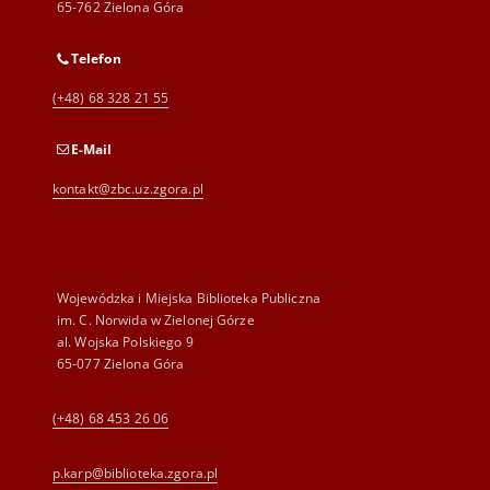
65-762 Zielona Góra
Telefon
(+48) 68 328 21 55
E-Mail
kontakt@zbc.uz.zgora.pl
Wojewódzka i Miejska Biblioteka Publiczna
im. C. Norwida w Zielonej Górze
al. Wojska Polskiego 9
65-077 Zielona Góra
(+48) 68 453 26 06
p.karp@biblioteka.zgora.pl