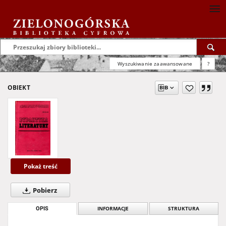
Wyszukiwanie zaawansowane
?
OBIEKT
Pokaż treść
Pobierz
OPIS
INFORMACJE
STRUKTURA