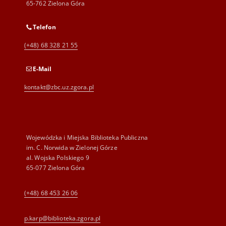
65-762 Zielona Góra
Telefon
(+48) 68 328 21 55
E-Mail
kontakt@zbc.uz.zgora.pl
Wojewódzka i Miejska Biblioteka Publiczna
im. C. Norwida w Zielonej Górze
al. Wojska Polskiego 9
65-077 Zielona Góra
(+48) 68 453 26 06
p.karp@biblioteka.zgora.pl