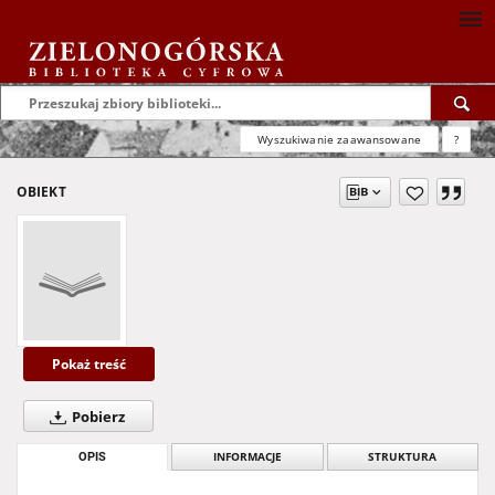
Wyszukiwanie zaawansowane
?
OBIEKT
Pokaż treść
Pobierz
OPIS
INFORMACJE
STRUKTURA