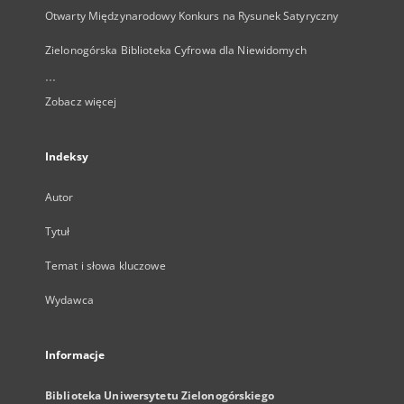
Otwarty Międzynarodowy Konkurs na Rysunek Satyryczny
Zielonogórska Biblioteka Cyfrowa dla Niewidomych
...
Zobacz więcej
Indeksy
Autor
Tytuł
Temat i słowa kluczowe
Wydawca
Informacje
Biblioteka Uniwersytetu Zielonogórskiego