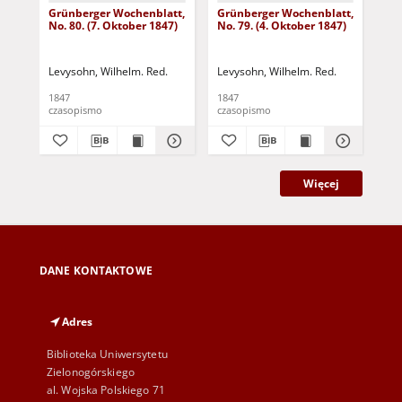
Grünberger Wochenblatt,
Grünberger Wochenblatt,
Gr
No. 80. (7. Oktober 1847)
No. 79. (4. Oktober 1847)
No.
18
Levysohn, Wilhelm. Red.
Levysohn, Wilhelm. Red.
Lev
1847
1847
184
czasopismo
czasopismo
cza
Więcej
DANE KONTAKTOWE
Adres
Biblioteka Uniwersytetu
Zielonogórskiego
al. Wojska Polskiego 71