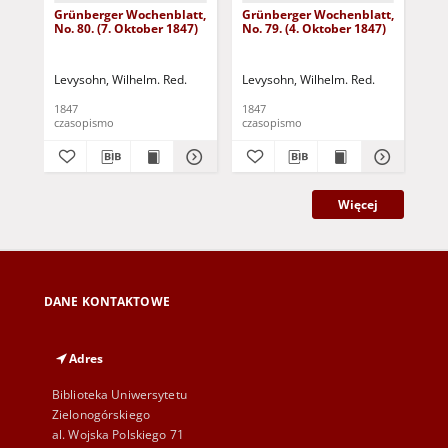
Grünberger Wochenblatt,
Grünberger Wochenblatt,
Gr
No. 80. (7. Oktober 1847)
No. 79. (4. Oktober 1847)
No.
18
Levysohn, Wilhelm. Red.
Levysohn, Wilhelm. Red.
Lev
1847
1847
184
czasopismo
czasopismo
cza
Więcej
DANE KONTAKTOWE
Adres
Biblioteka Uniwersytetu
Zielonogórskiego
al. Wojska Polskiego 71