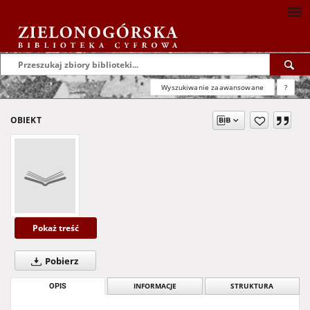
Wyszukiwanie zaawansowane
?
OBIEKT
Pokaż treść
Pobierz
OPIS
INFORMACJE
STRUKTURA