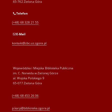
65-762 Zielona Góra
Telefon
(+48) 68 328 21 55
E-Mail
kontakt@zbc.uz.zgora.pl
Wojewódzka i Miejska Biblioteka Publiczna
im. C. Norwida w Zielonej Górze
al. Wojska Polskiego 9
65-077 Zielona Góra
(+48) 68 453 26 06
p.karp@biblioteka.zgora.pl