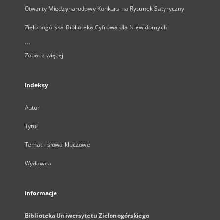
Otwarty Międzynarodowy Konkurs na Rysunek Satyryczny
Zielonogórska Biblioteka Cyfrowa dla Niewidomych
...
Zobacz więcej
Indeksy
Autor
Tytuł
Temat i słowa kluczowe
Wydawca
Informacje
Biblioteka Uniwersytetu Zielonogórskiego