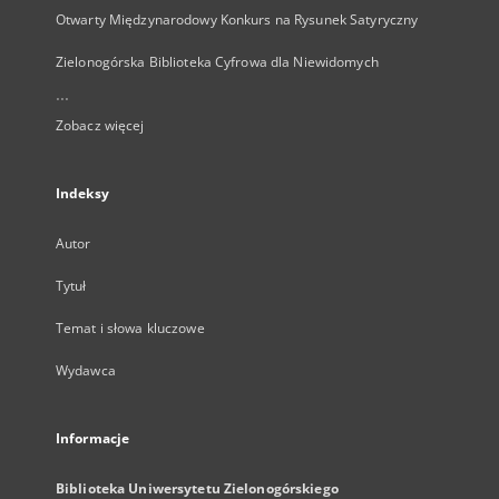
Otwarty Międzynarodowy Konkurs na Rysunek Satyryczny
Zielonogórska Biblioteka Cyfrowa dla Niewidomych
...
Zobacz więcej
Indeksy
Autor
Tytuł
Temat i słowa kluczowe
Wydawca
Informacje
Biblioteka Uniwersytetu Zielonogórskiego