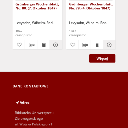
Grünberger Wochenblatt,
Grünberger Wochenblatt,
Gr
No. 80. (7. Oktober 1847)
No. 79. (4. Oktober 1847)
No.
18
Levysohn, Wilhelm. Red.
Levysohn, Wilhelm. Red.
Lev
1847
1847
184
czasopismo
czasopismo
cza
Więcej
DANE KONTAKTOWE
Adres
Biblioteka Uniwersytetu
Zielonogórskiego
al. Wojska Polskiego 71