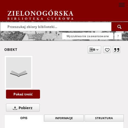
Wyszukiwanie zaawansowane
?
OBIEKT
Pokaż treść
Pobierz
OPIS
INFORMACJE
STRUKTURA