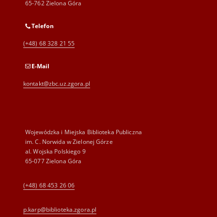
65-762 Zielona Góra
Telefon
(+48) 68 328 21 55
E-Mail
kontakt@zbc.uz.zgora.pl
Wojewódzka i Miejska Biblioteka Publiczna
im. C. Norwida w Zielonej Górze
al. Wojska Polskiego 9
65-077 Zielona Góra
(+48) 68 453 26 06
p.karp@biblioteka.zgora.pl