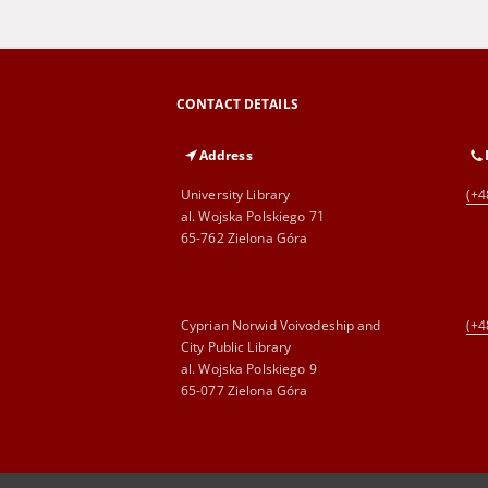
CONTACT DETAILS
Address
University Library
(+4
al. Wojska Polskiego 71
65-762 Zielona Góra
Cyprian Norwid Voivodeship and
(+4
City Public Library
al. Wojska Polskiego 9
65-077 Zielona Góra