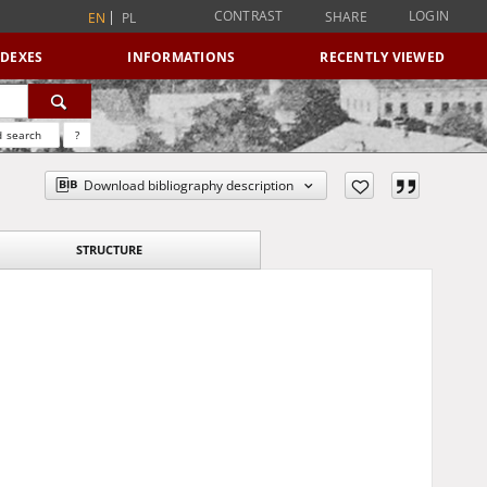
CONTRAST
LOGIN
SHARE
EN
PL
NDEXES
INFORMATIONS
RECENTLY VIEWED
 search
?
Download bibliography description
STRUCTURE