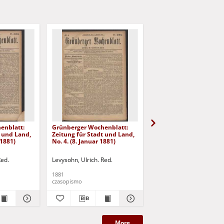
enblatt:
Grünberger Wochenblatt:
Grünberger Wochenbla
t und Land,
Zeitung für Stadt und Land,
Zeitung für Stadt und 
 1881)
No. 4. (8. Januar 1881)
No. 3. (6. Januar 1881)
Red.
Levysohn, Ulrich. Red.
Levysohn, Ulrich. Red.
1881
1881
czasopismo
czasopismo
More