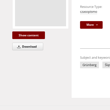
Resource Type:
czasopismo
More
Show content
Download
Subject and keyword
Grünberg
Ślą