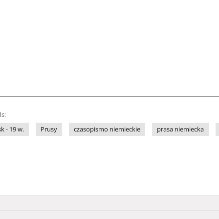
s:
sk - 19 w.
Prusy
czasopismo niemieckie
prasa niemiecka