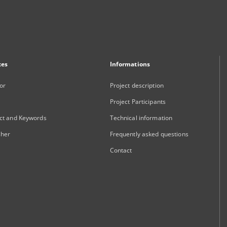
xes
Informations
or
Project description
Project Participants
ct and Keywords
Technical information
sher
Frequently asked questions
Contact