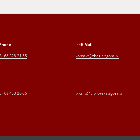
Phone
E-Mail
8) 68 328 21 55
kontakt@zbc.uz.zgora.pl
8) 68 453 26 06
p.karp@biblioteka.zgora.pl