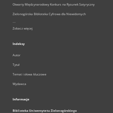
Otwarty Międzynarodowy Konkurs na Rysunek Satyryczny
Zielonogórska Biblioteka Cyfrowa dla Niewidomych
...
Zobacz więcej
Indeksy
Autor
Tytuł
Temat i słowa kluczowe
Wydawca
Informacje
Biblioteka Uniwersytetu Zielonogórskiego