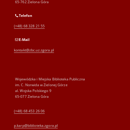
65-762 Zielona Góra
Telefon
(+48) 68 328 21 55
E-Mail
kontakt@zbc.uz.zgora.pl
Wojewódzka i Miejska Biblioteka Publiczna
im. C. Norwida w Zielonej Górze
al. Wojska Polskiego 9
65-077 Zielona Góra
(+48) 68 453 26 06
p.karp@biblioteka.zgora.pl