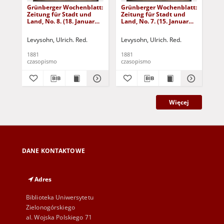
Grünberger Wochenblatt:
Grünberger Wochenblatt:
Gr
Zeitung für Stadt und
Zeitung für Stadt und
Zei
Land, No. 8. (18. Januar
Land, No. 7. (15. Januar
Lan
1881)
1881)
18
Levysohn, Ulrich. Red.
Levysohn, Ulrich. Red.
Lev
1881
1881
188
czasopismo
czasopismo
cza
Więcej
DANE KONTAKTOWE
Adres
Biblioteka Uniwersytetu
Zielonogórskiego
al. Wojska Polskiego 71