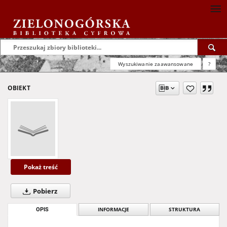
Wyszukiwanie zaawansowane
?
OBIEKT
Pokaż treść
Pobierz
OPIS
INFORMACJE
STRUKTURA