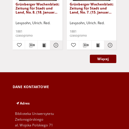
Grünberger Wochenblatt:
Grünberger Wochenblatt:
Gr
Zeitung für Stadt und
Zeitung für Stadt und
Zei
Land, No. 8. (18. Januar
Land, No. 7. (15. Januar
Lan
1881)
1881)
18
Levysohn, Ulrich. Red.
Levysohn, Ulrich. Red.
Lev
1881
1881
188
czasopismo
czasopismo
cza
Więcej
DANE KONTAKTOWE
Adres
Biblioteka Uniwersytetu
Zielonogórskiego
al. Wojska Polskiego 71