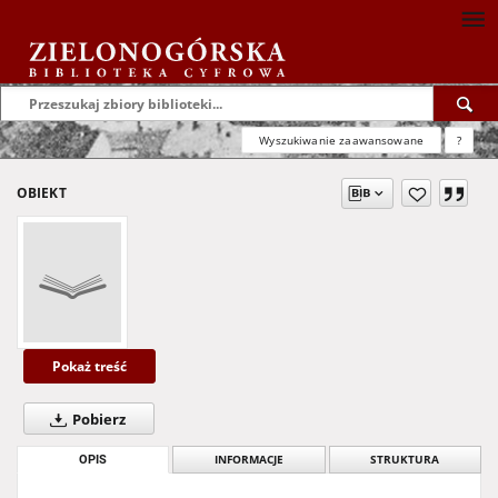
Wyszukiwanie zaawansowane
?
OBIEKT
Pokaż treść
Pobierz
OPIS
INFORMACJE
STRUKTURA