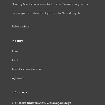
Otwarty Międzynarodowy Konkurs na Rysunek Satyryczny
Zielonogórska Biblioteka Cyfrowa dla Niewidomych
...
Zobacz więcej
Indeksy
Autor
Tytuł
Temat i słowa kluczowe
Wydawca
Informacje
Biblioteka Uniwersytetu Zielonogórskiego