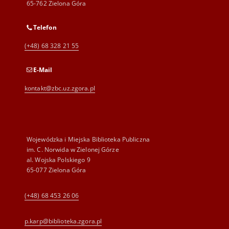
65-762 Zielona Góra
Telefon
(+48) 68 328 21 55
E-Mail
kontakt@zbc.uz.zgora.pl
Wojewódzka i Miejska Biblioteka Publiczna
im. C. Norwida w Zielonej Górze
al. Wojska Polskiego 9
65-077 Zielona Góra
(+48) 68 453 26 06
p.karp@biblioteka.zgora.pl