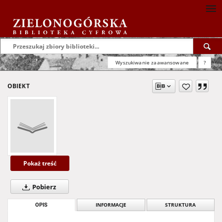
Wyszukiwanie zaawansowane
?
OBIEKT
Pokaż treść
Pobierz
OPIS
INFORMACJE
STRUKTURA