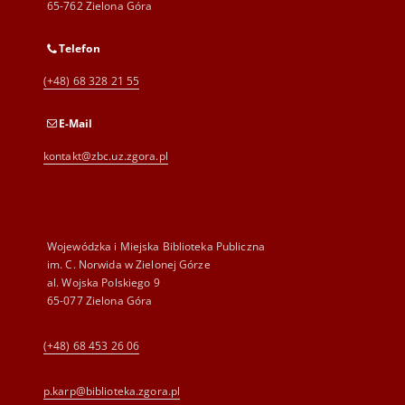
65-762 Zielona Góra
Telefon
(+48) 68 328 21 55
E-Mail
kontakt@zbc.uz.zgora.pl
Wojewódzka i Miejska Biblioteka Publiczna
im. C. Norwida w Zielonej Górze
al. Wojska Polskiego 9
65-077 Zielona Góra
(+48) 68 453 26 06
p.karp@biblioteka.zgora.pl