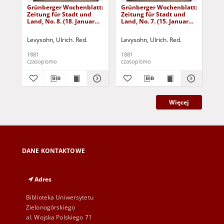
Grünberger Wochenblatt:
Grünberger Wochenblatt:
Gr
Zeitung für Stadt und
Zeitung für Stadt und
Zei
Land, No. 8. (18. Januar
Land, No. 7. (15. Januar
Lan
1881)
1881)
18
Levysohn, Ulrich. Red.
Levysohn, Ulrich. Red.
Lev
1881
1881
188
czasopismo
czasopismo
cza
Więcej
DANE KONTAKTOWE
Adres
Biblioteka Uniwersytetu
Zielonogórskiego
al. Wojska Polskiego 71