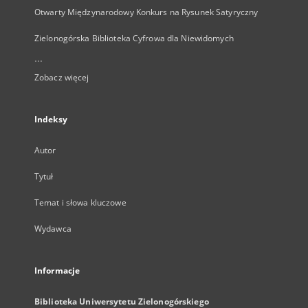
Otwarty Międzynarodowy Konkurs na Rysunek Satyryczny
Zielonogórska Biblioteka Cyfrowa dla Niewidomych
...
Zobacz więcej
Indeksy
Autor
Tytuł
Temat i słowa kluczowe
Wydawca
Informacje
Biblioteka Uniwersytetu Zielonogórskiego