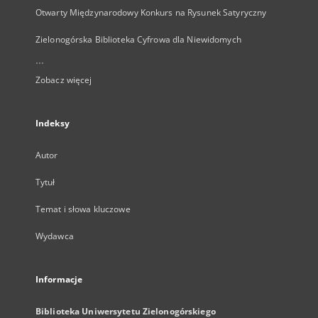
Otwarty Międzynarodowy Konkurs na Rysunek Satyryczny
Zielonogórska Biblioteka Cyfrowa dla Niewidomych
...
Zobacz więcej
Indeksy
Autor
Tytuł
Temat i słowa kluczowe
Wydawca
Informacje
Biblioteka Uniwersytetu Zielonogórskiego