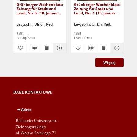
Grünberger Wochenblatt:
Grünberger Wochenblatt:
Gr
Zeitung für Stadt und
Zeitung für Stadt und
Zei
Land, No. 8. (18. Januar
Land, No. 7. (15. Januar
Lan
1881)
1881)
18
Levysohn, Ulrich. Red.
Levysohn, Ulrich. Red.
Lev
1881
1881
188
czasopismo
czasopismo
cza
Więcej
DANE KONTAKTOWE
Adres
Biblioteka Uniwersytetu
Zielonogórskiego
al. Wojska Polskiego 71