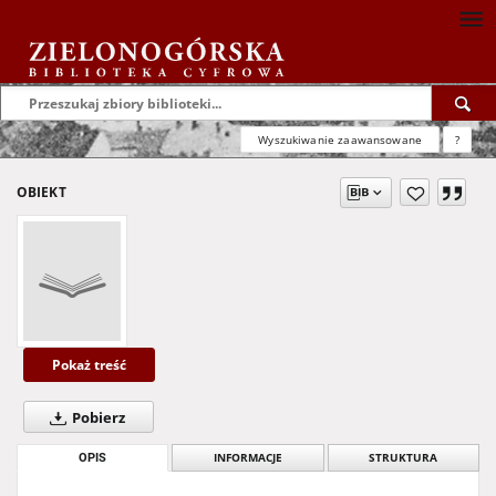
Wyszukiwanie zaawansowane
?
OBIEKT
Pokaż treść
Pobierz
OPIS
INFORMACJE
STRUKTURA