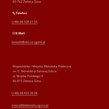
65-762 Zielona Góra
Telefon
(+48) 68 328 21 55
E-Mail
kontakt@zbc.uz.zgora.pl
Wojewódzka i Miejska Biblioteka Publiczna
im. C. Norwida w Zielonej Górze
al. Wojska Polskiego 9
65-077 Zielona Góra
(+48) 68 453 26 06
p.karp@biblioteka.zgora.pl