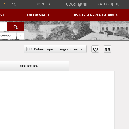
KONTRAST
ZALOGUJ SIĘ
UDOSTĘPNIJ
PL
EN
SY
INFORMACJE
HISTORIA PRZEGLĄDANIA
nsowane
?
Pobierz opis bibliograficzny
STRUKTURA