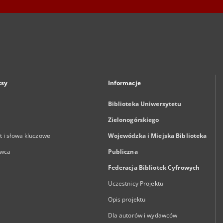
ksy
Informacje
Biblioteka Uniwersytetu
Zielonogórskiego
 i słowa kluczowe
Wojewódzka i Miejska Biblioteka
wca
Publiczna
Federacja Bibliotek Cyfrowych
Uczestnicy Projektu
Opis projektu
Dla autorów i wydawców