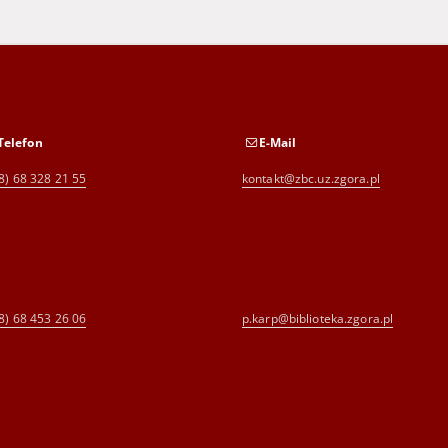
Telefon
E-Mail
8) 68 328 21 55
kontakt@zbc.uz.zgora.pl
8) 68 453 26 06
p.karp@biblioteka.zgora.pl