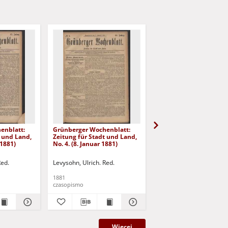
enblatt:
Grünberger Wochenblatt:
Grünberger Wochenbla
t und Land,
Zeitung für Stadt und Land,
Zeitung für Stadt und 
 1881)
No. 4. (8. Januar 1881)
No. 3. (6. Januar 1881)
Red.
Levysohn, Ulrich. Red.
Levysohn, Ulrich. Red.
1881
1881
czasopismo
czasopismo
Więcej