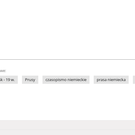
owe:
sk - 19 w.
Prusy
czasopismo niemieckie
prasa niemiecka