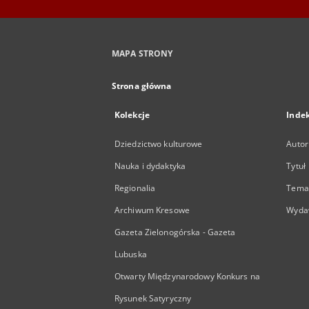
MAPA STRONY
Strona główna
Kolekcje
Inde
Dziedzictwo kulturowe
Autor
Nauka i dydaktyka
Tytuł
Regionalia
Temat
Archiwum Kresowe
Wyda
Gazeta Zielonogórska - Gazeta
Lubuska
Otwarty Międzynarodowy Konkurs na
Rysunek Satyryczny