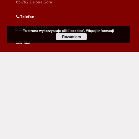
65-762 Zielona Góra
Telefon
(+48) 68 328 21 55
Ta strona wykorzystuje pliki 'cookies'.
Więcej informacji
Rozumiem
E-Mail
kontakt@zbc.uz.zgora.pl
Wojewódzka i Miejska Biblioteka Publiczna
im. C. Norwida w Zielonej Górze
al. Wojska Polskiego 9
65-077 Zielona Góra
(+48) 68 453 26 06
p.karp@biblioteka.zgora.pl