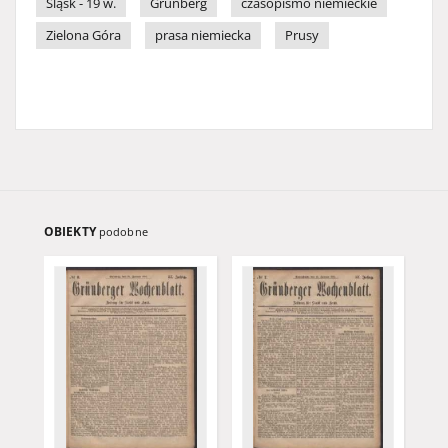
Śląsk - 19 w.
Grünberg
czasopismo niemieckie
Zielona Góra
prasa niemiecka
Prusy
OBIEKTY
podobne