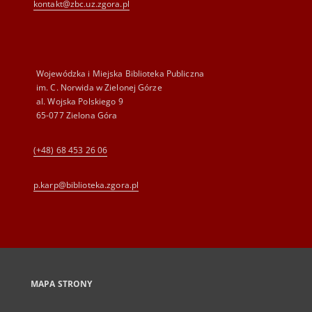
kontakt@zbc.uz.zgora.pl
Wojewódzka i Miejska Biblioteka Publiczna
im. C. Norwida w Zielonej Górze
al. Wojska Polskiego 9
65-077 Zielona Góra
(+48) 68 453 26 06
p.karp@biblioteka.zgora.pl
MAPA STRONY