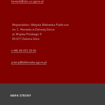
kontakt@zbc.uz.zgora.pl
Wojewódzka i Miejska Biblioteka Publiczna
im. C. Norwida w Zielonej Górze
al. Wojska Polskiego 9
65-077 Zielona Góra
(+48) 68 453 26 06
p.karp@biblioteka.zgora.pl
MAPA STRONY