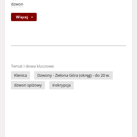
dzwon
Więcej
Temat i słowa kluczowe:
Klenica
Dzwony - Zielona Góra (okręg) - do 20 w.
dzwon spiżowy
inskrypcja