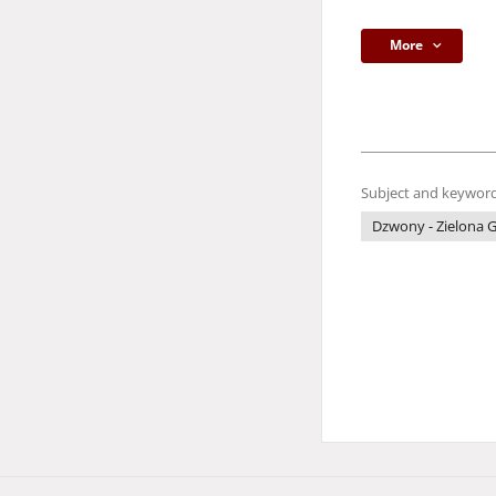
More
Subject and keyword
Dzwony - Zielona G