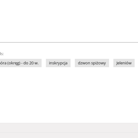
s:
óra (okręg) - do 20 w.
inskrypcja
dzwon spiżowy
Jeleniów