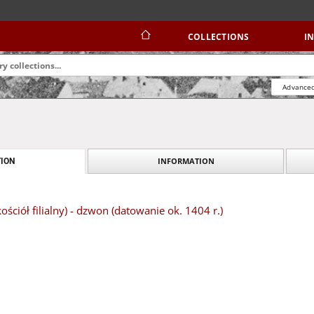
COLLECTIONS
I
Advanced
INFORMATION
ION
ściół filialny) - dzwon (datowanie ok. 1404 r.)