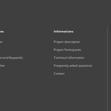
xes
Informations
or
Project description
Project Participants
ct and Keywords
Technical information
sher
Frequently asked questions
Contact