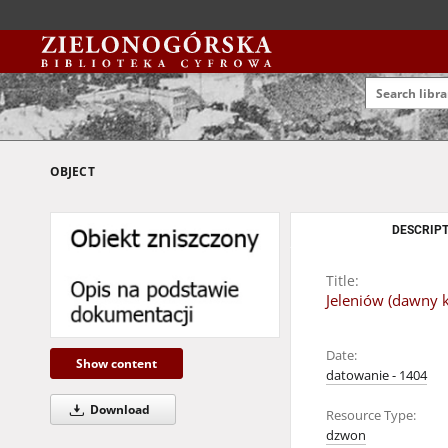
OBJECT
DESCRIPT
Title:
Jeleniów (dawny ko
Date:
Show content
datowanie - 1404
Download
Resource Type:
dzwon