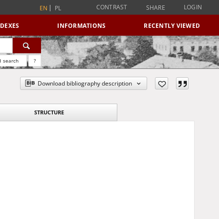
CONTRAST
LOGIN
SHARE
EN
PL
NDEXES
INFORMATIONS
RECENTLY VIEWED
 search
?
Download bibliography description
STRUCTURE