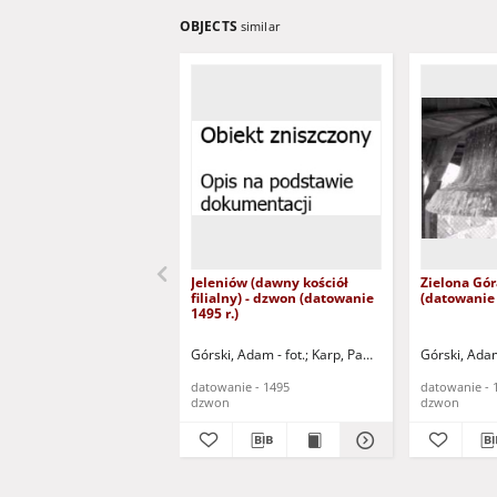
OBJECTS
similar
Jeleniów (dawny kościół
Zielona Gór
filialny) - dzwon (datowanie
(datowanie 
1495 r.)
Górski, Adam - fot.
Karp, Paweł - fot.
Górski, Adam
datowanie - 1495
datowanie - 
dzwon
dzwon