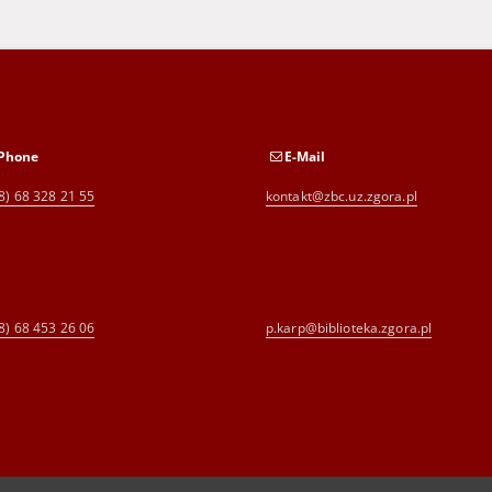
Phone
E-Mail
8) 68 328 21 55
kontakt@zbc.uz.zgora.pl
8) 68 453 26 06
p.karp@biblioteka.zgora.pl