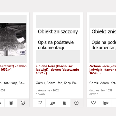
a (ratusz) - dzwon
Zielona Góra (kościół św.
Zielona Góra (koś
1652 r.)
Jadwigi) - dzwon (datowanie
Jadwigi) - dzwon
1652 r.)
1659 r.)
 - fot.
Karp, Paweł - fot.
Górski, Adam - fot.
Karp, Paweł - fot.
Górski, Adam - fot.
1652
datowanie - 1652
datowanie - 1659
dzwon
dzwon