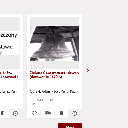
ciół św.
Zielona Góra (ratusz) - dzwon
Zielona Góra (ratusz) -
 (datowanie
(datowanie 1669 r.)
(datowanie 1670 r.)
Karp, Paweł - fot.
Górski, Adam - fot.
Karp, Paweł - fot.
Górski, Adam - fot.
Karp,
datowanie - 1669
datowanie - 1670
dzwon
dzwon
More