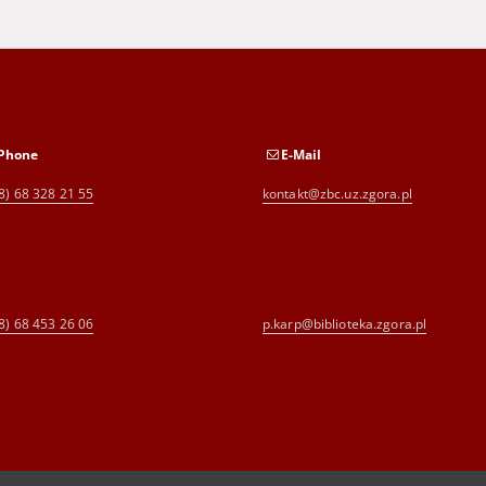
Phone
E-Mail
8) 68 328 21 55
kontakt@zbc.uz.zgora.pl
8) 68 453 26 06
p.karp@biblioteka.zgora.pl