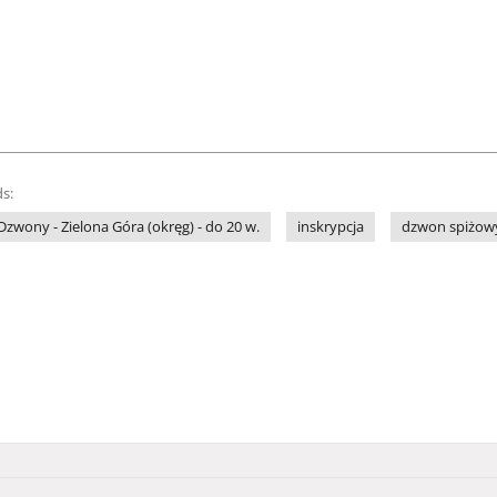
s:
Dzwony - Zielona Góra (okręg) - do 20 w.
inskrypcja
dzwon spiżow