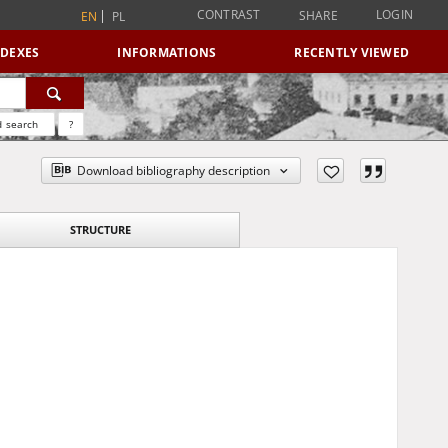
CONTRAST
LOGIN
SHARE
EN
PL
NDEXES
INFORMATIONS
RECENTLY VIEWED
 search
?
Download bibliography description
STRUCTURE