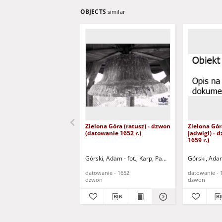
OBJECTS
similar
Zielona Góra (ratusz) - dzwon
Zielona Gór
(datowanie 1652 r.)
Jadwigi) - 
1659 r.)
Górski, Adam - fot.
Karp, Paweł - fot.
Górski, Adam
datowanie - 1652
datowanie - 
dzwon
dzwon