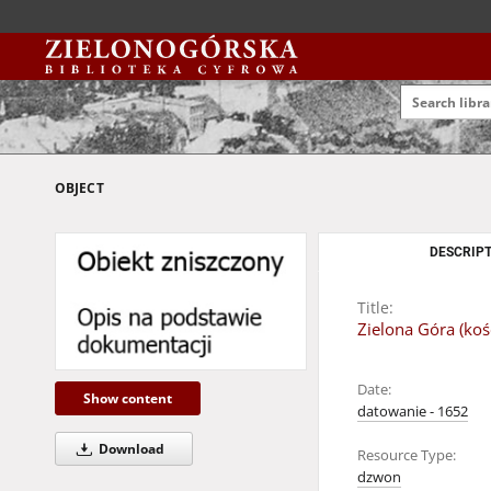
OBJECT
DESCRIPT
Title:
Zielona Góra (koś
Date:
Show content
datowanie - 1652
Download
Resource Type:
dzwon