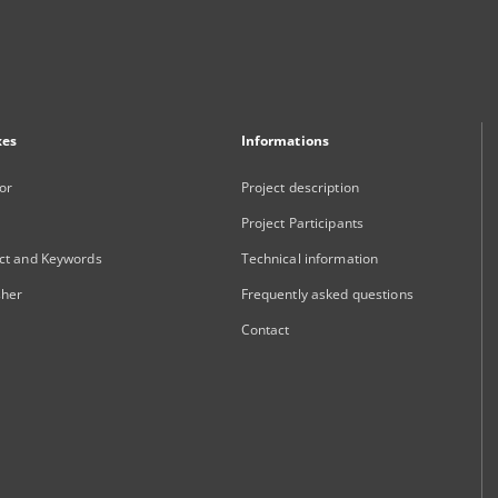
xes
Informations
or
Project description
Project Participants
ct and Keywords
Technical information
sher
Frequently asked questions
Contact