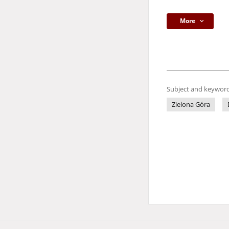
More
Subject and keyword
Zielona Góra