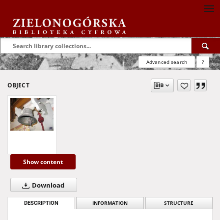
Advanced search
?
OBJECT
Show content
Download
DESCRIPTION
INFORMATION
STRUCTURE