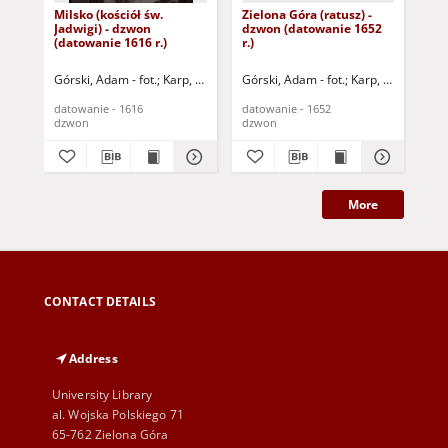
Milsko (kościół św.
Zielona Góra (ratusz) -
Zie
Jadwigi) - dzwon
dzwon (datowanie 1652
Jad
(datowanie 1616 r.)
r.)
(da
Górski, Adam - fot.
Karp, Paweł - fot.
Górski, Adam - fot.
Karp, Paweł - fot.
Gór
datowanie - 1616
datowanie - 1652
dat
dzwon
dzwon
dz
More
CONTACT DETAILS
Address
University Library
al. Wojska Polskiego 71
65-762 Zielona Góra