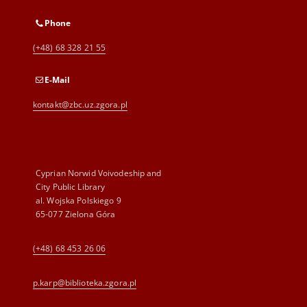
Phone
(+48) 68 328 21 55
E-Mail
kontakt@zbc.uz.zgora.pl
Cyprian Norwid Voivodeship and
City Public Library
al. Wojska Polskiego 9
65-077 Zielona Góra
(+48) 68 453 26 06
p.karp@biblioteka.zgora.pl