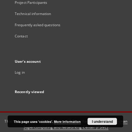
Project Participants
Technical information
Frequently asked questions
Contact
User's account
Log in
Recently viewed
This service runs on
DInGO dLibra 6.3.21
software created by
I understand
Poznan
This page uses 'cookies'.
More information
Supercomputing and Networking Center (PSNC)