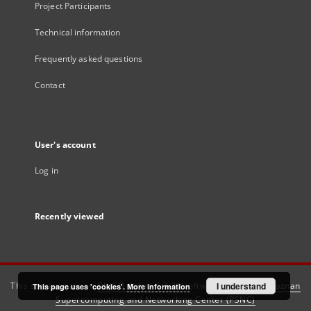
Project Participants
Technical information
Frequently asked questions
Contact
User's account
Log in
Recently viewed
This service runs on
DInGO dLibra 6.3.21
software created by
I understand
Poznan
This page uses 'cookies'.
More information
Supercomputing and Networking Center (PSNC)