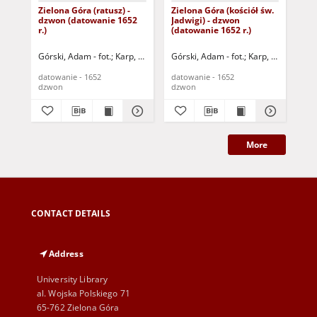
Zielona Góra (ratusz) -
Zielona Góra (kościół św.
Zie
dzwon (datowanie 1652
Jadwigi) - dzwon
Jad
r.)
(datowanie 1652 r.)
(da
Górski, Adam - fot.
Karp, Paweł - fot.
Górski, Adam - fot.
Karp, Paweł - fot.
Gór
datowanie - 1652
datowanie - 1652
dat
dzwon
dzwon
dz
More
CONTACT DETAILS
Address
University Library
al. Wojska Polskiego 71
65-762 Zielona Góra