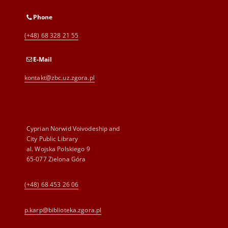
Phone
(+48) 68 328 21 55
E-Mail
kontakt@zbc.uz.zgora.pl
Cyprian Norwid Voivodeship and
City Public Library
al. Wojska Polskiego 9
65-077 Zielona Góra
(+48) 68 453 26 06
p.karp@biblioteka.zgora.pl