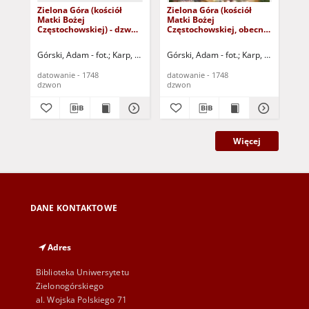
Zielona Góra (kościół
Zielona Góra (kościół
Zie
Matki Bożej
Matki Bożej
dz
Częstochowskiej) - dzwon
Częstochowskiej, obecnie
r.)
(datowanie 1748 r.)
Lipiny, dzwonnica
wolnostojąca) - dzwon
Górski, Adam - fot.
Karp, Paweł - fot.
Górski, Adam - fot.
Karp, Paweł - fot.
Gór
(datowanie 1748 r.)
datowanie - 1748
datowanie - 1748
dat
dzwon
dzwon
dz
Więcej
DANE KONTAKTOWE
Adres
Biblioteka Uniwersytetu
Zielonogórskiego
al. Wojska Polskiego 71