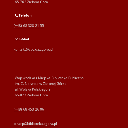
65-762 Zielona Góra
Telefon
(+48) 68 328 21 55
E-Mail
kontakt@zbc.uz.zgora.pl
Wojewódzka i Miejska Biblioteka Publiczna
im. C. Norwida w Zielonej Górze
al. Wojska Polskiego 9
65-077 Zielona Góra
(+48) 68 453 26 06
p.karp@biblioteka.zgora.pl