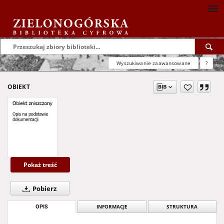
Wyszukiwanie zaawansowane
?
OBIEKT
Pokaż treść
Pobierz
OPIS
INFORMACJE
STRUKTURA