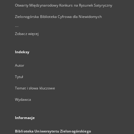
Otwarty Międzynarodowy Konkurs na Rysunek Satyryczny
Zielonogórska Biblioteka Cyfrowa dla Niewidomych
...
Zobacz więcej
Indeksy
Autor
Tytuł
Temat i słowa kluczowe
Wydawca
Informacje
Biblioteka Uniwersytetu Zielonogórskiego