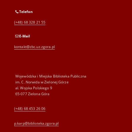
Telefon
(+48) 68 328 21 55
E-Mail
kontakt@zbc.uz.zgora.pl
Wojewódzka i Miejska Biblioteka Publiczna
im. C. Norwida w Zielonej Górze
al. Wojska Polskiego 9
65-077 Zielona Góra
(+48) 68 453 26 06
p.karp@biblioteka.zgora.pl