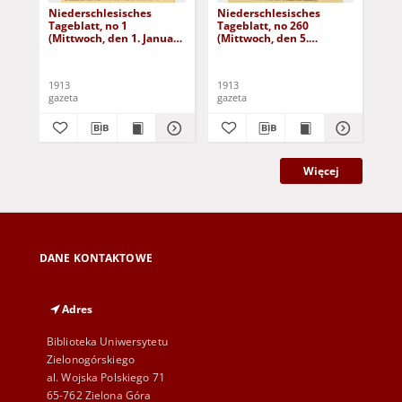
Niederschlesisches
Niederschlesisches
Ni
Tageblatt, no 1
Tageblatt, no 260
Tag
(Mittwoch, den 1. Januar
(Mittwoch, den 5.
(Do
1913)
November 1913)
No
1913
1913
191
gazeta
gazeta
gaz
Więcej
DANE KONTAKTOWE
Adres
Biblioteka Uniwersytetu
Zielonogórskiego
al. Wojska Polskiego 71
65-762 Zielona Góra