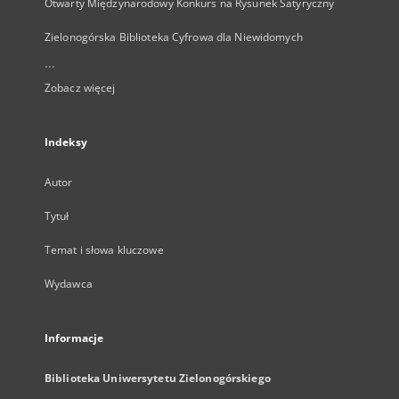
Otwarty Międzynarodowy Konkurs na Rysunek Satyryczny
Zielonogórska Biblioteka Cyfrowa dla Niewidomych
...
Zobacz więcej
Indeksy
Autor
Tytuł
Temat i słowa kluczowe
Wydawca
Informacje
Biblioteka Uniwersytetu Zielonogórskiego