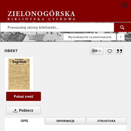
Wyszukiwanie zaawansowane
?
OBIEKT
Pokaż treść
Pobierz
OPIS
INFORMACJE
STRUKTURA