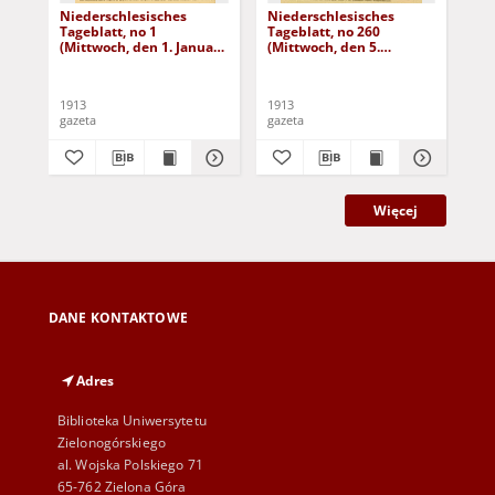
Niederschlesisches
Niederschlesisches
Ni
Tageblatt, no 1
Tageblatt, no 260
Tag
(Mittwoch, den 1. Januar
(Mittwoch, den 5.
(Do
1913)
November 1913)
No
1913
1913
191
gazeta
gazeta
gaz
Więcej
DANE KONTAKTOWE
Adres
Biblioteka Uniwersytetu
Zielonogórskiego
al. Wojska Polskiego 71
65-762 Zielona Góra