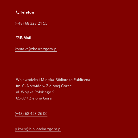
Telefon
(+48) 68 328 21 55
E-Mail
kontakt@zbc.uz.zgora.pl
Wojewódzka i Miejska Biblioteka Publiczna
im. C. Norwida w Zielonej Górze
al. Wojska Polskiego 9
65-077 Zielona Góra
(+48) 68 453 26 06
p.karp@biblioteka.zgora.pl