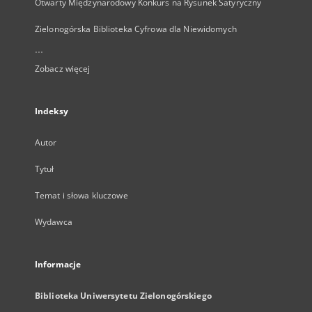
Otwarty Międzynarodowy Konkurs na Rysunek Satyryczny
Zielonogórska Biblioteka Cyfrowa dla Niewidomych
...
Zobacz więcej
Indeksy
Autor
Tytuł
Temat i słowa kluczowe
Wydawca
Informacje
Biblioteka Uniwersytetu Zielonogórskiego