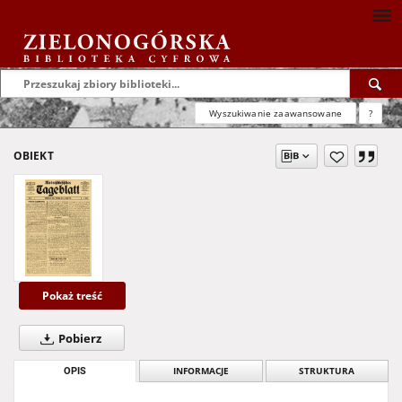
Wyszukiwanie zaawansowane
?
OBIEKT
Pokaż treść
Pobierz
OPIS
INFORMACJE
STRUKTURA