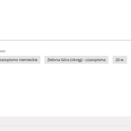
owe:
zasopismo niemieckie
Zielona Góra (okręg) - czasopisma
20 w.