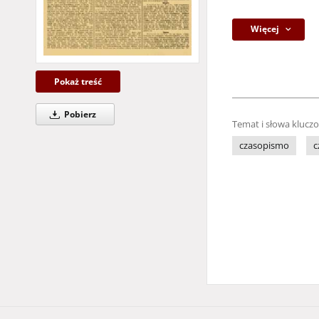
Więcej
Pokaż treść
Pobierz
Temat i słowa klucz
czasopismo
c