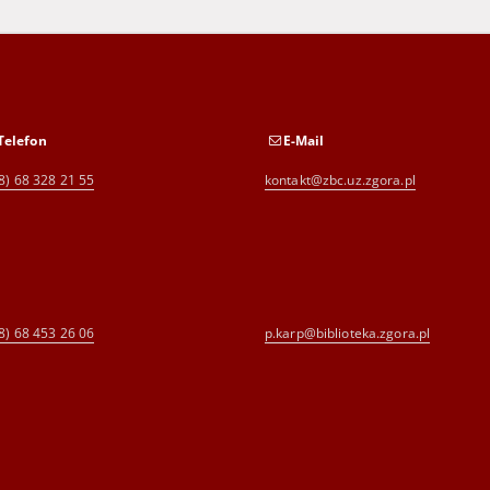
Telefon
E-Mail
8) 68 328 21 55
kontakt@zbc.uz.zgora.pl
8) 68 453 26 06
p.karp@biblioteka.zgora.pl