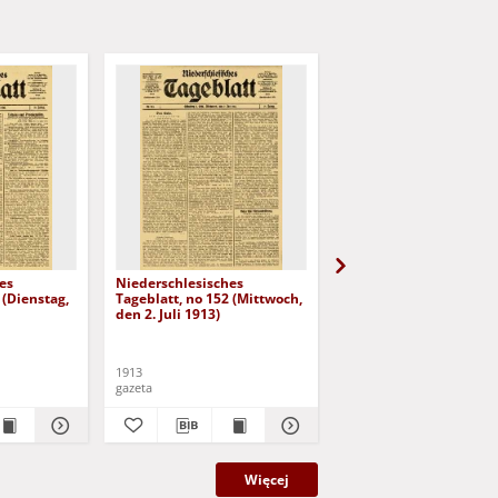
es
Niederschlesisches
Niederschlesisches
 (Dienstag,
Tageblatt, no 152 (Mittwoch,
Tageblatt, no 153
den 2. Juli 1913)
(Donnerstag, den 3. Jul
1913)
1913
1913
gazeta
gazeta
Więcej