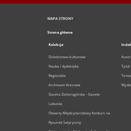
MAPA STRONY
Strona główna
Kolekcje
Inde
Dziedzictwo kulturowe
Autor
Nauka i dydaktyka
Tytuł
Regionalia
Temat
Archiwum Kresowe
Wyda
Gazeta Zielonogórska - Gazeta
Lubuska
Otwarty Międzynarodowy Konkurs na
Rysunek Satyryczny