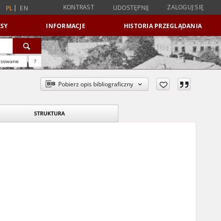
KONTRAST
ZALOGUJ SIĘ
UDOSTĘPNIJ
PL
EN
SY
INFORMACJE
HISTORIA PRZEGLĄDANIA
nsowane
?
Pobierz opis bibliograficzny
STRUKTURA