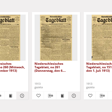
esisches
Niederschlesisches
Niederschlesisch
no 260 (Mittwoch,
Tageblatt, no 261
Tageblatt, no 151
ember 1913)
(Donnerstag, den 6.
den 1. Juli 1913)
November 1913)
1913
1913
gazeta
gazeta