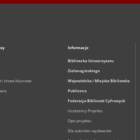
ksy
Informacje
Biblioteka Uniwersytetu
Zielonogórskiego
 i słowa kluczowe
Wojewódzka i Miejska Biblioteka
wca
Publiczna
Federacja Bibliotek Cyfrowych
Uczestnicy Projektu
Opis projektu
Dla autorów i wydawców