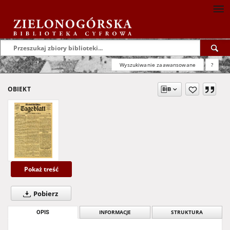
Wyszukiwanie zaawansowane
?
OBIEKT
Pokaż treść
Pobierz
OPIS
INFORMACJE
STRUKTURA