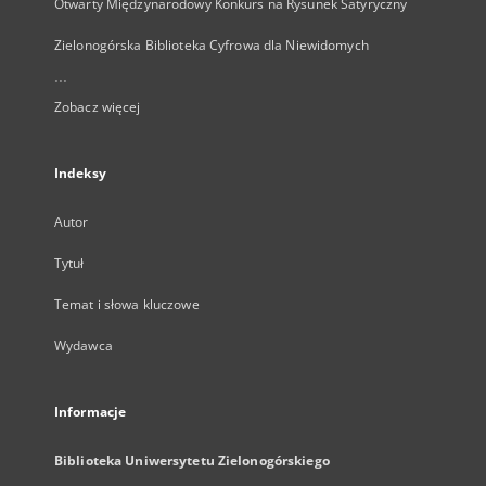
Otwarty Międzynarodowy Konkurs na Rysunek Satyryczny
Zielonogórska Biblioteka Cyfrowa dla Niewidomych
...
Zobacz więcej
Indeksy
Autor
Tytuł
Temat i słowa kluczowe
Wydawca
Informacje
Biblioteka Uniwersytetu Zielonogórskiego