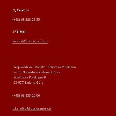
Telefon
(+48) 68 328 21 55
E-Mail
kontakt@zbc.uz.zgora.pl
Wojewódzka i Miejska Biblioteka Publiczna
im. C. Norwida w Zielonej Górze
al. Wojska Polskiego 9
65-077 Zielona Góra
(+48) 68 453 26 06
p.karp@biblioteka.zgora.pl