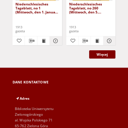
Niederschlesisches
Niederschlesisches
Ni
Tageblatt, no 1
Tageblatt, no 260
Tag
(Mittwoch, den 1. Januar
(Mittwoch, den 5.
(Do
1913)
November 1913)
No
1913
1913
191
gazeta
gazeta
gaz
Więcej
DANE KONTAKTOWE
Adres
Biblioteka Uniwersytetu
Zielonogórskiego
al. Wojska Polskiego 71
65-762 Zielona Góra