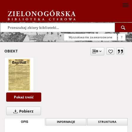
Wyszukiwanie zaawansowane
?
OBIEKT
Pokaż treść
Pobierz
OPIS
INFORMACJE
STRUKTURA