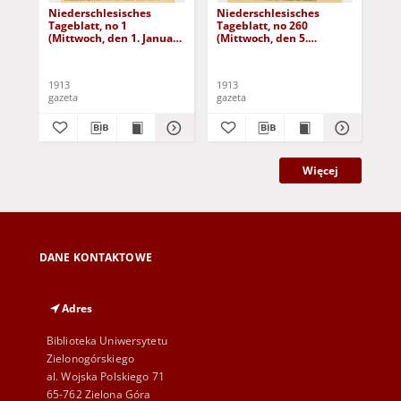
Niederschlesisches
Niederschlesisches
Ni
Tageblatt, no 1
Tageblatt, no 260
Tag
(Mittwoch, den 1. Januar
(Mittwoch, den 5.
(Do
1913)
November 1913)
No
1913
1913
191
gazeta
gazeta
gaz
Więcej
DANE KONTAKTOWE
Adres
Biblioteka Uniwersytetu
Zielonogórskiego
al. Wojska Polskiego 71
65-762 Zielona Góra