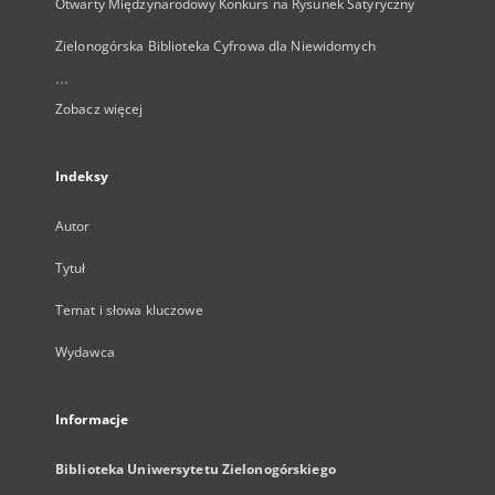
Otwarty Międzynarodowy Konkurs na Rysunek Satyryczny
Zielonogórska Biblioteka Cyfrowa dla Niewidomych
...
Zobacz więcej
Indeksy
Autor
Tytuł
Temat i słowa kluczowe
Wydawca
Informacje
Biblioteka Uniwersytetu Zielonogórskiego