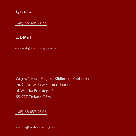
Telefon
(+48) 68 328 21 55
E-Mail
kontakt@zbc.uz.zgora.pl
Wojewódzka i Miejska Biblioteka Publiczna
im. C. Norwida w Zielonej Górze
al. Wojska Polskiego 9
65-077 Zielona Góra
(+48) 68 453 26 06
p.karp@biblioteka.zgora.pl