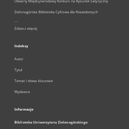
Otwarty Międzynarodowy Konkurs na Rysunek Satyryczny
Zielonogórska Biblioteka Cyfrowa dla Niewidomych
...
Zobacz więcej
Indeksy
Autor
Tytuł
Temat i słowa kluczowe
Wydawca
Informacje
Biblioteka Uniwersytetu Zielonogórskiego