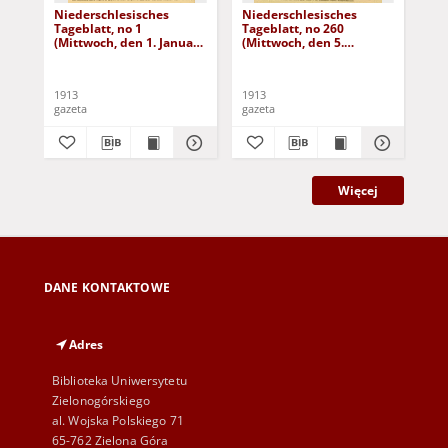
Niederschlesisches
Niederschlesisches
Ni
Tageblatt, no 1
Tageblatt, no 260
Tag
(Mittwoch, den 1. Januar
(Mittwoch, den 5.
(Do
1913)
November 1913)
No
1913
1913
191
gazeta
gazeta
gaz
Więcej
DANE KONTAKTOWE
Adres
Biblioteka Uniwersytetu
Zielonogórskiego
al. Wojska Polskiego 71
65-762 Zielona Góra