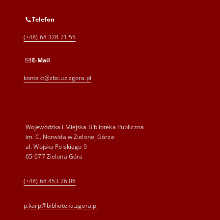
Telefon
(+48) 68 328 21 55
E-Mail
kontakt@zbc.uz.zgora.pl
Wojewódzka i Miejska Biblioteka Publiczna
im. C. Norwida w Zielonej Górze
al. Wojska Polskiego 9
65-077 Zielona Góra
(+48) 68 453 26 06
p.karp@biblioteka.zgora.pl