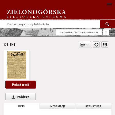
Wyszukiwanie zaawansowane
?
OBIEKT
Pokaż treść
Pobierz
OPIS
INFORMACJE
STRUKTURA