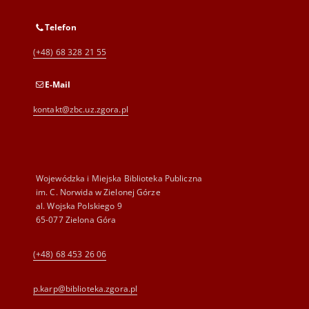
Telefon
(+48) 68 328 21 55
E-Mail
kontakt@zbc.uz.zgora.pl
Wojewódzka i Miejska Biblioteka Publiczna
im. C. Norwida w Zielonej Górze
al. Wojska Polskiego 9
65-077 Zielona Góra
(+48) 68 453 26 06
p.karp@biblioteka.zgora.pl