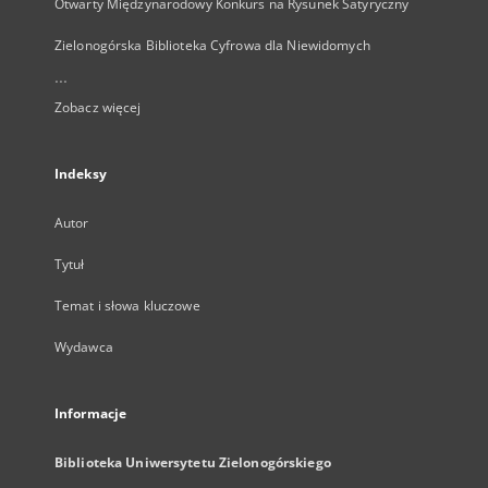
Otwarty Międzynarodowy Konkurs na Rysunek Satyryczny
Zielonogórska Biblioteka Cyfrowa dla Niewidomych
...
Zobacz więcej
Indeksy
Autor
Tytuł
Temat i słowa kluczowe
Wydawca
Informacje
Biblioteka Uniwersytetu Zielonogórskiego