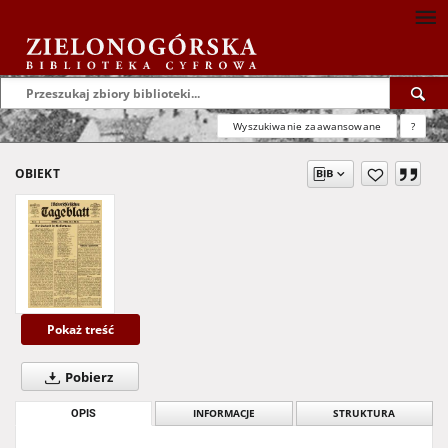
Wyszukiwanie zaawansowane
?
OBIEKT
Pokaż treść
Pobierz
OPIS
INFORMACJE
STRUKTURA