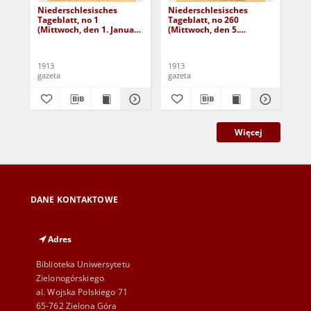
Niederschlesisches
Niederschlesisches
Ni
Tageblatt, no 1
Tageblatt, no 260
Tag
(Mittwoch, den 1. Januar
(Mittwoch, den 5.
(Do
1913)
November 1913)
No
1913
1913
191
gazeta
gazeta
gaz
Więcej
DANE KONTAKTOWE
Adres
Biblioteka Uniwersytetu
Zielonogórskiego
al. Wojska Polskiego 71
65-762 Zielona Góra