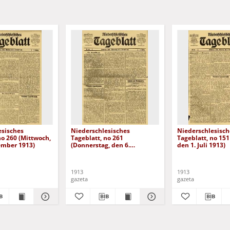
esisches
Niederschlesisches
Niederschlesisch
no 260 (Mittwoch,
Tageblatt, no 261
Tageblatt, no 151
ember 1913)
(Donnerstag, den 6.
den 1. Juli 1913)
November 1913)
1913
1913
gazeta
gazeta