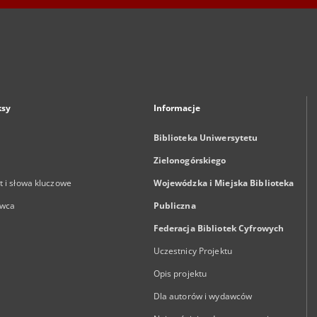
ksy
Informacje
Biblioteka Uniwersytetu
Zielonogórskiego
 i słowa kluczowe
Wojewódzka i Miejska Biblioteka
wca
Publiczna
Federacja Bibliotek Cyfrowych
Uczestnicy Projektu
Opis projektu
Dla autorów i wydawców