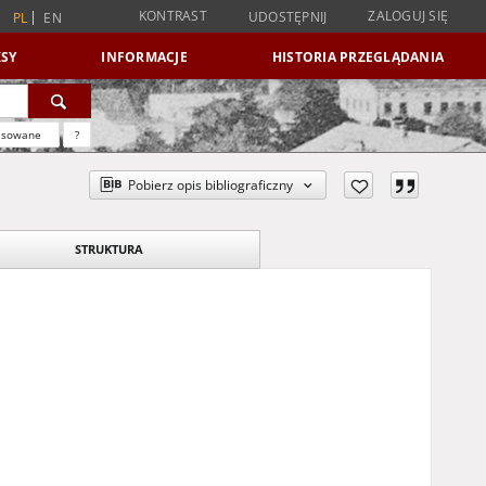
KONTRAST
ZALOGUJ SIĘ
UDOSTĘPNIJ
PL
EN
SY
INFORMACJE
HISTORIA PRZEGLĄDANIA
nsowane
?
Pobierz opis bibliograficzny
STRUKTURA