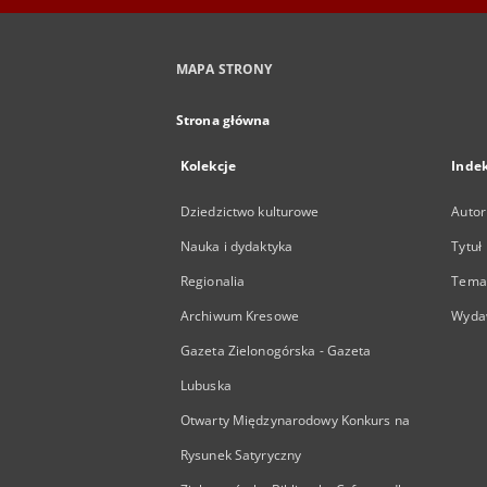
MAPA STRONY
Strona główna
Kolekcje
Inde
Dziedzictwo kulturowe
Autor
Nauka i dydaktyka
Tytuł
Regionalia
Temat
Archiwum Kresowe
Wyda
Gazeta Zielonogórska - Gazeta
Lubuska
Otwarty Międzynarodowy Konkurs na
Rysunek Satyryczny