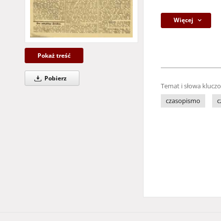
Więcej
Pokaż treść
Pobierz
Temat i słowa klucz
czasopismo
c