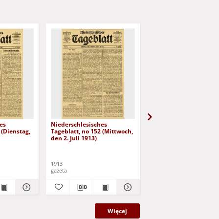
es
Niederschlesisches
Niederschlesisches
 (Dienstag,
Tageblatt, no 152 (Mittwoch,
Tageblatt, no 153
den 2. Juli 1913)
(Donnerstag, den 3. Jul
1913)
1913
1913
gazeta
gazeta
Więcej