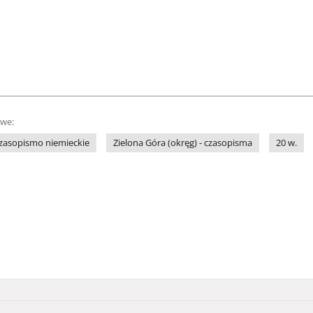
owe:
zasopismo niemieckie
Zielona Góra (okręg) - czasopisma
20 w.