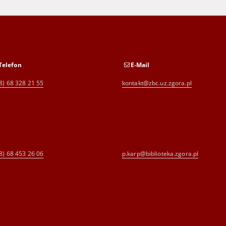
Telefon
E-Mail
8) 68 328 21 55
kontakt@zbc.uz.zgora.pl
8) 68 453 26 06
p.karp@biblioteka.zgora.pl