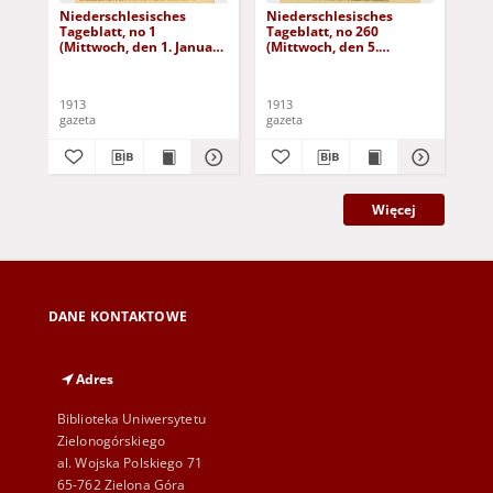
Niederschlesisches
Niederschlesisches
Ni
Tageblatt, no 1
Tageblatt, no 260
Tag
(Mittwoch, den 1. Januar
(Mittwoch, den 5.
(Do
1913)
November 1913)
No
1913
1913
191
gazeta
gazeta
gaz
Więcej
DANE KONTAKTOWE
Adres
Biblioteka Uniwersytetu
Zielonogórskiego
al. Wojska Polskiego 71
65-762 Zielona Góra