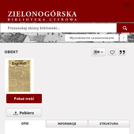
Wyszukiwanie zaawansowane
?
OBIEKT
Pokaż treść
Pobierz
OPIS
INFORMACJE
STRUKTURA