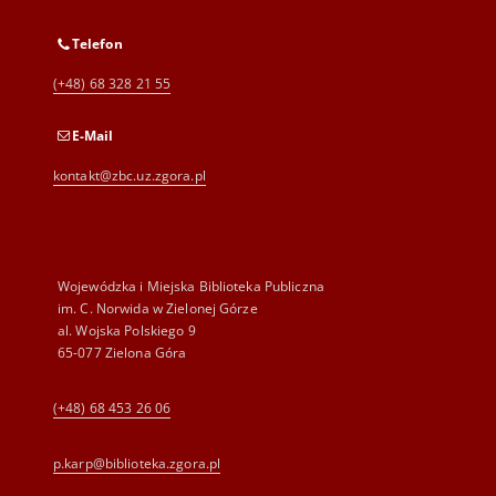
Telefon
(+48) 68 328 21 55
E-Mail
kontakt@zbc.uz.zgora.pl
Wojewódzka i Miejska Biblioteka Publiczna
im. C. Norwida w Zielonej Górze
al. Wojska Polskiego 9
65-077 Zielona Góra
(+48) 68 453 26 06
p.karp@biblioteka.zgora.pl