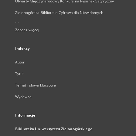
Otwarty Międzynarodowy Konkurs na Rysunek Satyryczny
Zielonogórska Biblioteka Cyfrowa dla Niewidomych
...
Zobacz więcej
Indeksy
Autor
Tytuł
Temat i słowa kluczowe
Wydawca
Informacje
Biblioteka Uniwersytetu Zielonogórskiego