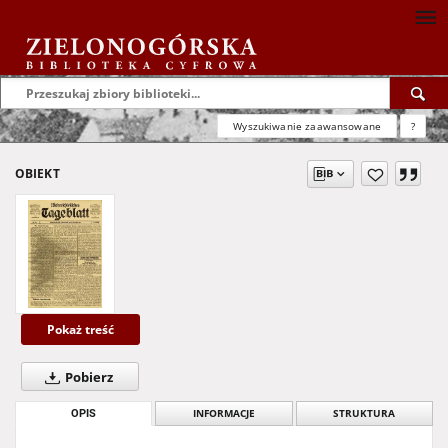
Wyszukiwanie zaawansowane
?
OBIEKT
Pokaż treść
Pobierz
OPIS
INFORMACJE
STRUKTURA