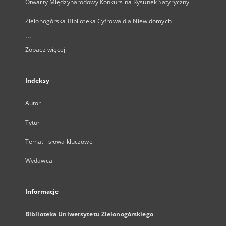
Otwarty Międzynarodowy Konkurs na Rysunek Satyryczny
Zielonogórska Biblioteka Cyfrowa dla Niewidomych
...
Zobacz więcej
Indeksy
Autor
Tytuł
Temat i słowa kluczowe
Wydawca
Informacje
Biblioteka Uniwersytetu Zielonogórskiego