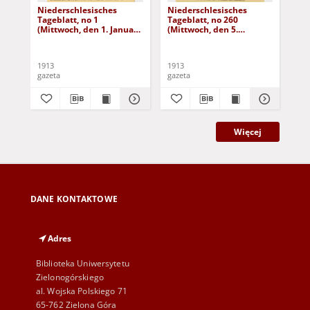
Niederschlesisches
Niederschlesisches
Ni
Tageblatt, no 1
Tageblatt, no 260
Tag
(Mittwoch, den 1. Januar
(Mittwoch, den 5.
(Do
1913)
November 1913)
No
1913
1913
191
gazeta
gazeta
gaz
Więcej
DANE KONTAKTOWE
Adres
Biblioteka Uniwersytetu
Zielonogórskiego
al. Wojska Polskiego 71
65-762 Zielona Góra