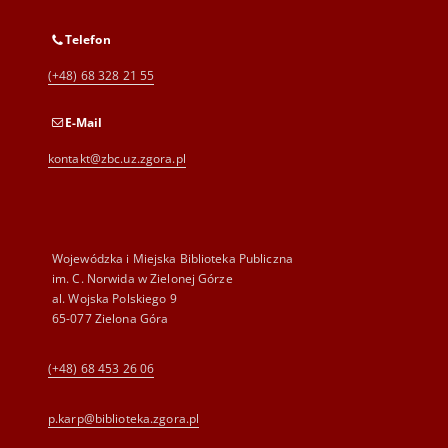
Telefon
(+48) 68 328 21 55
E-Mail
kontakt@zbc.uz.zgora.pl
Wojewódzka i Miejska Biblioteka Publiczna
im. C. Norwida w Zielonej Górze
al. Wojska Polskiego 9
65-077 Zielona Góra
(+48) 68 453 26 06
p.karp@biblioteka.zgora.pl