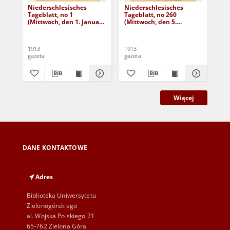
Niederschlesisches
Niederschlesisches
Ni
Tageblatt, no 1
Tageblatt, no 260
Tag
(Mittwoch, den 1. Januar
(Mittwoch, den 5.
(Do
1913)
November 1913)
No
1913
1913
191
gazeta
gazeta
gaz
Więcej
DANE KONTAKTOWE
Adres
Biblioteka Uniwersytetu
Zielonogórskiego
al. Wojska Polskiego 71
65-762 Zielona Góra