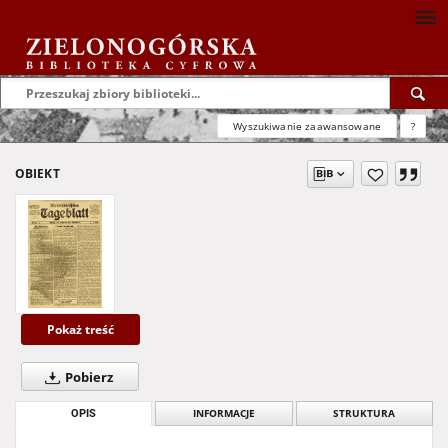
Wyszukiwanie zaawansowane
?
OBIEKT
Pokaż treść
Pobierz
OPIS
INFORMACJE
STRUKTURA