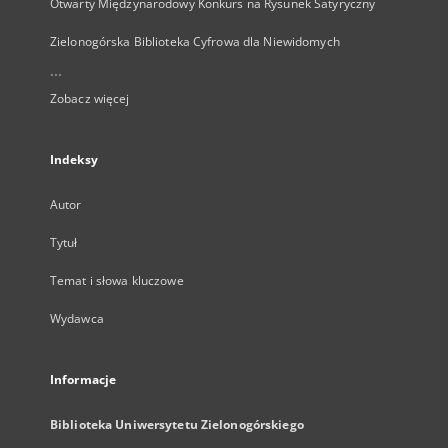
Otwarty Międzynarodowy Konkurs na Rysunek Satyryczny
Zielonogórska Biblioteka Cyfrowa dla Niewidomych
...
Zobacz więcej
Indeksy
Autor
Tytuł
Temat i słowa kluczowe
Wydawca
Informacje
Biblioteka Uniwersytetu Zielonogórskiego