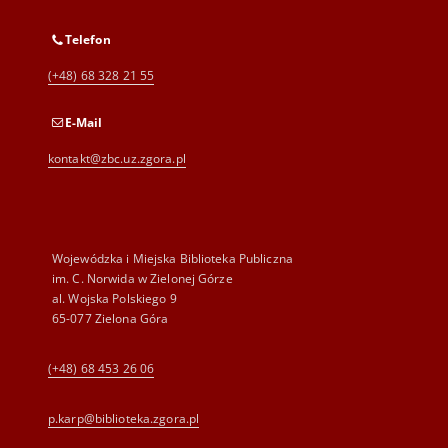
Telefon
(+48) 68 328 21 55
E-Mail
kontakt@zbc.uz.zgora.pl
Wojewódzka i Miejska Biblioteka Publiczna
im. C. Norwida w Zielonej Górze
al. Wojska Polskiego 9
65-077 Zielona Góra
(+48) 68 453 26 06
p.karp@biblioteka.zgora.pl