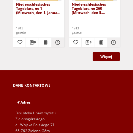
Niederschlesisches
Niederschlesisches
Ni
Tageblatt, no 1
Tageblatt, no 260
Tag
(Mittwoch, den 1. Januar
(Mittwoch, den 5.
(Do
1913)
November 1913)
No
1913
1913
191
gazeta
gazeta
gaz
Więcej
DANE KONTAKTOWE
Adres
Biblioteka Uniwersytetu
Zielonogórskiego
al. Wojska Polskiego 71
65-762 Zielona Góra