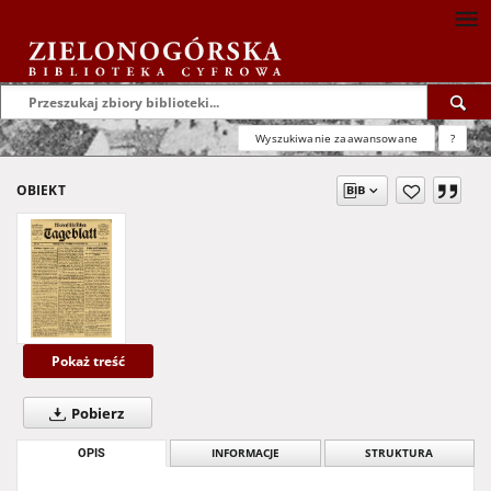
Wyszukiwanie zaawansowane
?
OBIEKT
Pokaż treść
Pobierz
OPIS
INFORMACJE
STRUKTURA