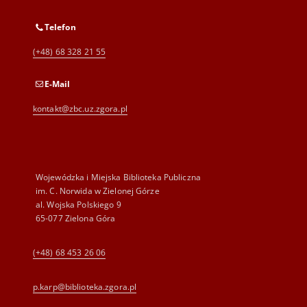
Telefon
(+48) 68 328 21 55
E-Mail
kontakt@zbc.uz.zgora.pl
Wojewódzka i Miejska Biblioteka Publiczna
im. C. Norwida w Zielonej Górze
al. Wojska Polskiego 9
65-077 Zielona Góra
(+48) 68 453 26 06
p.karp@biblioteka.zgora.pl