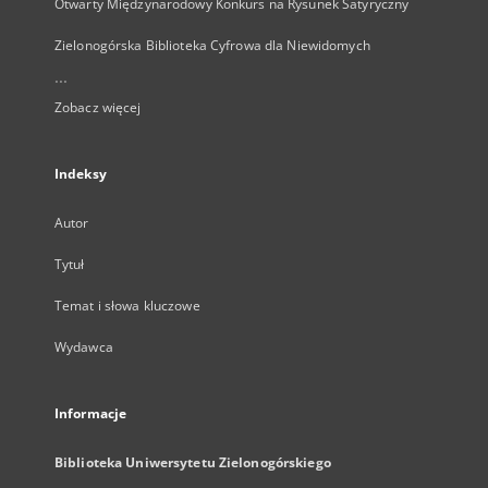
Otwarty Międzynarodowy Konkurs na Rysunek Satyryczny
Zielonogórska Biblioteka Cyfrowa dla Niewidomych
...
Zobacz więcej
Indeksy
Autor
Tytuł
Temat i słowa kluczowe
Wydawca
Informacje
Biblioteka Uniwersytetu Zielonogórskiego