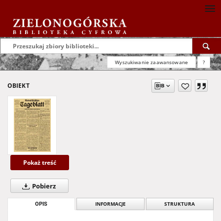
Wyszukiwanie zaawansowane
?
OBIEKT
Pokaż treść
Pobierz
OPIS
INFORMACJE
STRUKTURA