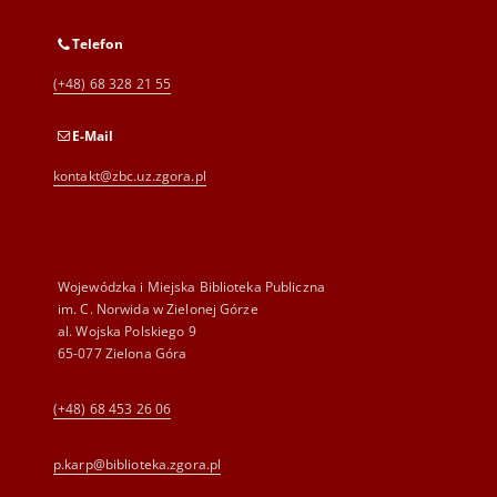
Telefon
(+48) 68 328 21 55
E-Mail
kontakt@zbc.uz.zgora.pl
Wojewódzka i Miejska Biblioteka Publiczna
im. C. Norwida w Zielonej Górze
al. Wojska Polskiego 9
65-077 Zielona Góra
(+48) 68 453 26 06
p.karp@biblioteka.zgora.pl