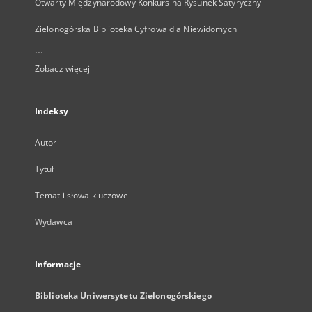
Otwarty Międzynarodowy Konkurs na Rysunek Satyryczny
Zielonogórska Biblioteka Cyfrowa dla Niewidomych
...
Zobacz więcej
Indeksy
Autor
Tytuł
Temat i słowa kluczowe
Wydawca
Informacje
Biblioteka Uniwersytetu Zielonogórskiego