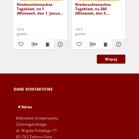
Niederschlesisches
Niederschlesisches
Ni
Tageblatt, no 1
Tageblatt, no 260
Tag
(Mittwoch, den 1. Januar
(Mittwoch, den 5.
(Do
1913)
November 1913)
No
1913
1913
191
gazeta
gazeta
gaz
Więcej
DANE KONTAKTOWE
Adres
Biblioteka Uniwersytetu
Zielonogórskiego
al. Wojska Polskiego 71
65-762 Zielona Góra