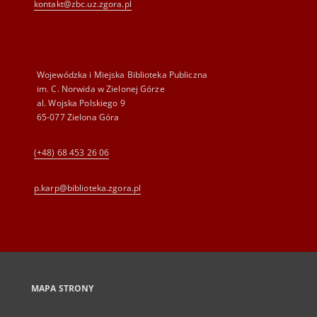
kontakt@zbc.uz.zgora.pl
Wojewódzka i Miejska Biblioteka Publiczna
im. C. Norwida w Zielonej Górze
al. Wojska Polskiego 9
65-077 Zielona Góra
(+48) 68 453 26 06
p.karp@biblioteka.zgora.pl
MAPA STRONY