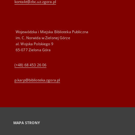
kontakt@zbc.uz.zgora.pl
Wojewódzka i Miejska Biblioteka Publiczna
im. C. Norwida w Zielonej Górze
al. Wojska Polskiego 9
65-077 Zielona Góra
(+48) 68 453 26 06
p.karp@biblioteka.zgora.pl
MAPA STRONY