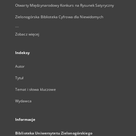
Otwarty Międzynarodowy Konkurs na Rysunek Satyryczny
Zielonogórska Biblioteka Cyfrowa dla Niewidomych
...
Zobacz więcej
Indeksy
Autor
Tytuł
Temat i słowa kluczowe
Wydawca
Informacje
Biblioteka Uniwersytetu Zielonogórskiego