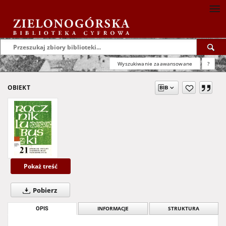
Wyszukiwanie zaawansowane
?
OBIEKT
Pokaż treść
Pobierz
OPIS
INFORMACJE
STRUKTURA