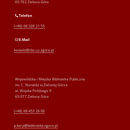
65-762 Zielona Góra
Telefon
(+48) 68 328 21 55
E-Mail
kontakt@zbc.uz.zgora.pl
Wojewódzka i Miejska Biblioteka Publiczna
im. C. Norwida w Zielonej Górze
al. Wojska Polskiego 9
65-077 Zielona Góra
(+48) 68 453 26 06
p.karp@biblioteka.zgora.pl