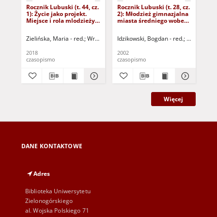
Rocznik Lubuski (t. 44, cz.
Rocznik Lubuski (t. 28, cz.
Roc
1): Życie jako projekt.
2): Młodzież gimnazjalna
2):
Miejsce i rola mlodzieży
miasta średniego wobec
zmi
w świecie dorosłych
nowego ładu
sp
Zielińska, Maria - red.
Wróbel, Robert
Idzikowski, Bogdan - red.
Grotowska-Leder, Jolanta
Mianowska, 
Długos
Haj
2018
2002
199
czasopismo
czasopismo
cza
Więcej
DANE KONTAKTOWE
Adres
Biblioteka Uniwersytetu
Zielonogórskiego
al. Wojska Polskiego 71