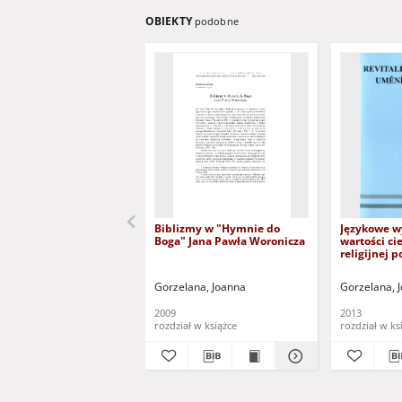
OBIEKTY
podobne
Biblizmy w "Hymnie do
Językowe w
Boga" Jana Pawła Woronicza
wartości ci
religijnej p
oświecenia
Gorzelana, Joanna
Gorzelana, 
2009
2013
rozdział w książce
rozdział w ks