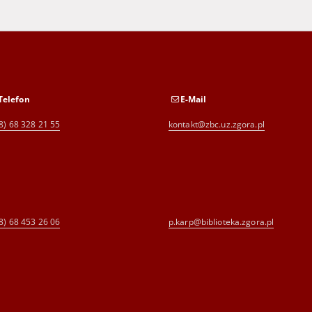
Telefon
E-Mail
8) 68 328 21 55
kontakt@zbc.uz.zgora.pl
8) 68 453 26 06
p.karp@biblioteka.zgora.pl