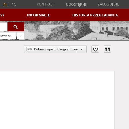
KONTRAST
ZALOGUJ SIĘ
UDOSTĘPNIJ
PL
EN
SY
INFORMACJE
HISTORIA PRZEGLĄDANIA
nsowane
?
Pobierz opis bibliograficzny