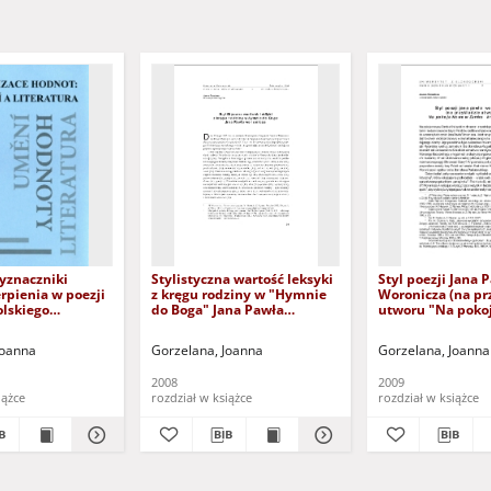
yznaczniki
Stylistyczna wartość leksyki
Styl poezji Jana 
erpienia w poezji
z kręgu rodziny w "Hymnie
Woronicza (na pr
olskiego
do Boga" Jana Pawła
utworu "Na poko
Woronicza
Zamku Królewskim
Joanna
Gorzelana, Joanna
Gorzelana, Joanna
2008
2009
iążce
rozdział w książce
rozdział w książce