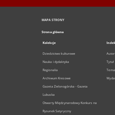
MAPA STRONY
Strona główna
Kolekcje
Inde
Dziedzictwo kulturowe
Autor
Nauka i dydaktyka
Tytuł
Regionalia
Temat
Archiwum Kresowe
Wyda
Gazeta Zielonogórska - Gazeta
Lubuska
Otwarty Międzynarodowy Konkurs na
Rysunek Satyryczny