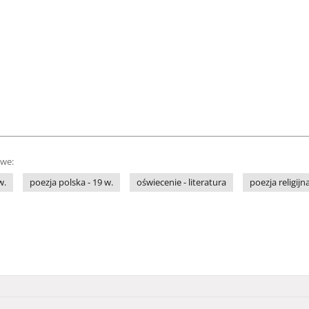
owe:
w.
poezja polska - 19 w.
oświecenie - literatura
poezja religijn