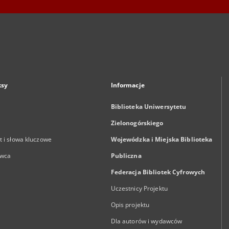
ksy
Informacje
Biblioteka Uniwersytetu
Zielonogórskiego
 i słowa kluczowe
Wojewódzka i Miejska Biblioteka
wca
Publiczna
Federacja Bibliotek Cyfrowych
Uczestnicy Projektu
Opis projektu
Dla autorów i wydawców