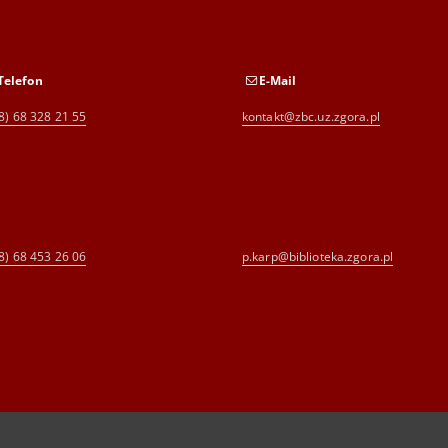
Telefon
E-Mail
8) 68 328 21 55
kontakt@zbc.uz.zgora.pl
8) 68 453 26 06
p.karp@biblioteka.zgora.pl