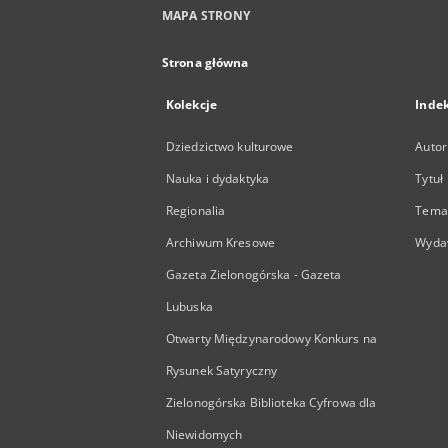
MAPA STRONY
Strona główna
Kolekcje
Inde
Dziedzictwo kulturowe
Autor
Nauka i dydaktyka
Tytuł
Regionalia
Temat
Archiwum Kresowe
Wyda
Gazeta Zielonogórska - Gazeta
Lubuska
Otwarty Międzynarodowy Konkurs na
Rysunek Satyryczny
Zielonogórska Biblioteka Cyfrowa dla
Niewidomych