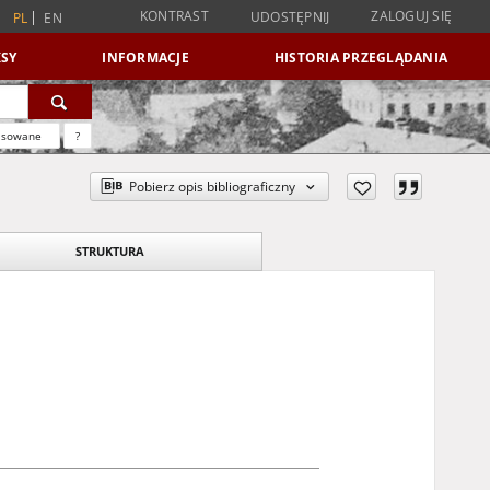
KONTRAST
ZALOGUJ SIĘ
UDOSTĘPNIJ
PL
EN
SY
INFORMACJE
HISTORIA PRZEGLĄDANIA
nsowane
?
Pobierz opis bibliograficzny
STRUKTURA